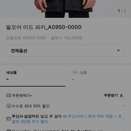
1
/
2
필모어 미드 파카_A0950-0000
모델번호
A0950-0000
발매가
150,000원
전체옵션
새상품
-
-