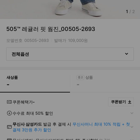
1
/
2
505™ 레귤러 핏 웜진_00505-2693
모델번호
00505-2693
발매가
109,000원
전체옵션
새상품
-
-