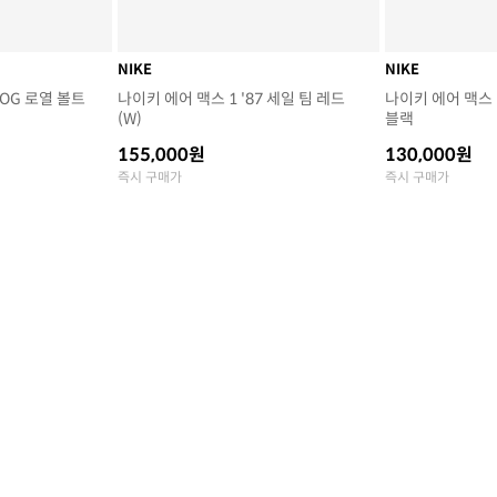
NIKE
NIKE
 OG 로열 볼트
나이키 에어 맥스 1 '87 세일 팀 레드
나이키 에어 맥스 1
(W)
블랙
155,000원
130,000원
즉시 구매가
즉시 구매가