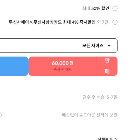
최대
50% 할인
무신사페이×무신사삼성카드 최대 4% 즉시할인
외 7건
모든 사이즈
판
60,000
원
즉시 판매가
매
검수 후 배송, 5-7일
배송없이 솔드아웃 센터에 보관
전체보기