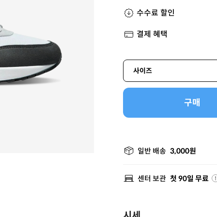
수수료 할인
결제 혜택
사이즈
구매
일반 배송
3,000원
센터 보관
첫 90일 무료
시세