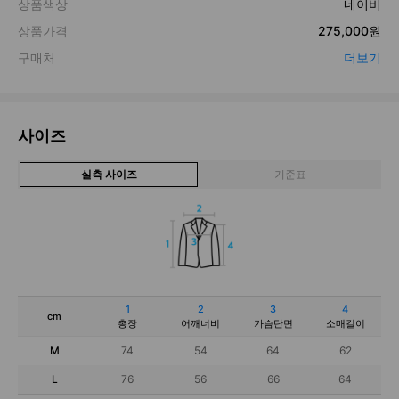
사이즈
실측 사이즈
기준표
1
2
3
4
cm
총장
어깨너비
가슴단면
소매길이
M
74
54
64
62
L
76
56
66
64