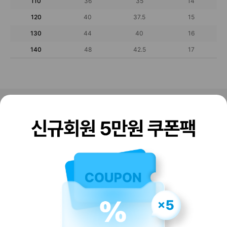
110
36
35
14
120
40
37.5
15
130
44
40
16
140
48
42.5
17