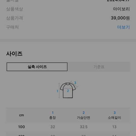
사이즈
실측 사이즈
기준표
1
2
3
cm
총장
가슴단면
소매길이
100
32
32.5
13