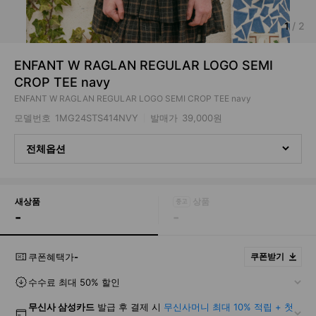
1
/
2
ENFANT W RAGLAN REGULAR LOGO SEMI
CROP TEE navy
ENFANT W RAGLAN REGULAR LOGO SEMI CROP TEE navy
모델번호
1MG24STS414NVY
발매가
39,000원
전체옵션
새상품
-
-