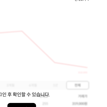
319,000
3개월
6개월
1년
전체
그인 후 확인할 수 있습니다.
사이즈
거래가
255
319,000원