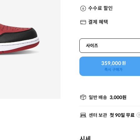
수수료 할인
결제 혜택
사이즈
359,000
원
즉시 구매가
일반 배송
3,000원
센터 보관
첫 90일 무료
시세