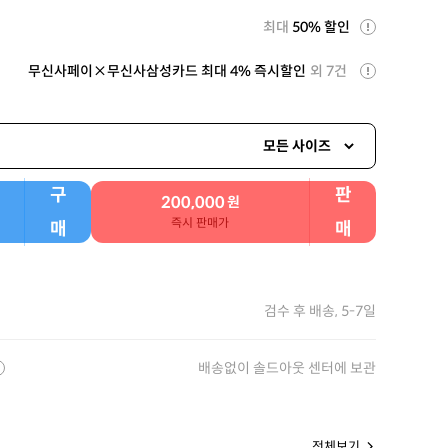
최대
50% 할인
무신사페이×무신사삼성카드 최대 4% 즉시할인
외 7건
모든 사이즈
구
판
200,000
원
즉시 판매가
매
매
검수 후 배송, 5-7일
배송없이 솔드아웃 센터에 보관
전체보기