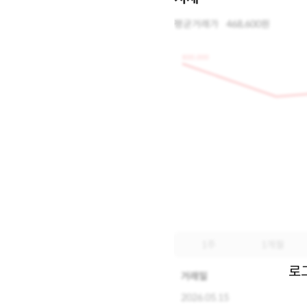
평균거래가
468,600원
600,000
1주
1개월
로
거래일
2026.05.15