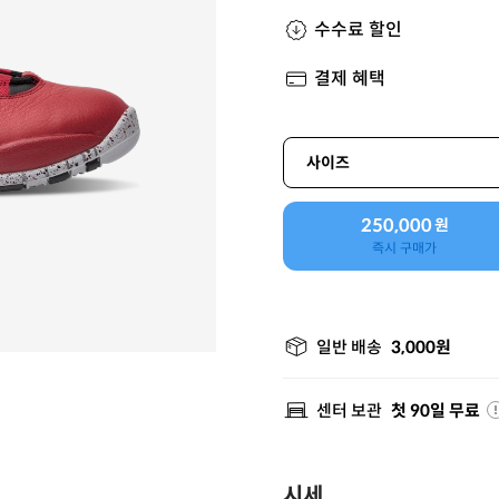
수수료 할인
결제 혜택
사이즈
250,000
원
즉시 구매가
일반 배송
3,000원
센터 보관
첫 90일 무료
시세