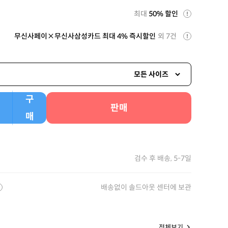
최대
50% 할인
무신사페이×무신사삼성카드 최대 4% 즉시할인
외 7건
모든 사이즈
구
판매
매
검수 후 배송, 5-7일
배송없이 솔드아웃 센터에 보관
전체보기