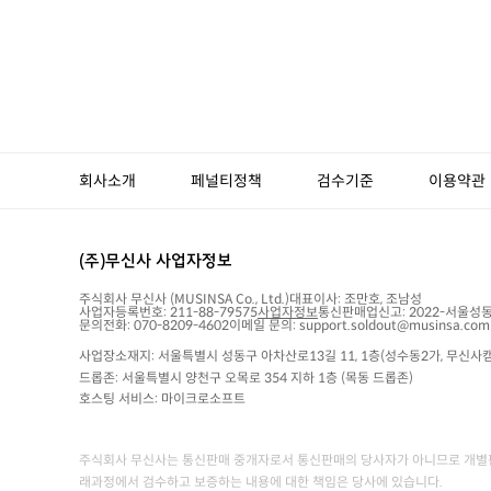
회사소개
페널티정책
검수기준
이용약관
(주)무신사 사업자정보
주식회사 무신사
(MUSINSA Co., Ltd.)
대표이사:
조만호, 조남성
사업자등록번호:
211-88-79575
사업자정보
통신판매업신고:
2022-서울성동
문의전화: 070-8209-4602
이메일 문의: support.soldout@musinsa.com
사업장소재지: 서울특별시 성동구 아차산로13길 11, 1층(성수동2가, 무신사캠
드롭존: 서울특별시 양천구 오목로 354 지하 1층 (목동 드롭존)
호스팅 서비스: 마이크로소프트
주식회사 무신사는 통신판매 중개자로서 통신판매의 당사자가 아니므로 개별판
래과정에서 검수하고 보증하는 내용에 대한 책임은 당사에 있습니다.