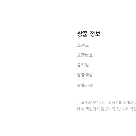
상품 정보
브랜드
모델번호
출시일
상품색상
상품가격
주식회사 무신사는 통신판매중개자로
대해 책임지지 않습니다. 단, 거래과