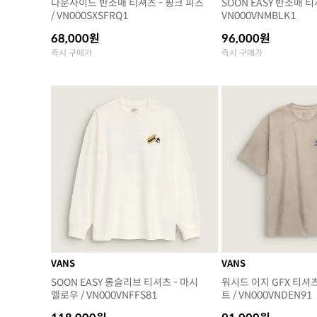
다운사이드 반소매 티셔츠 - 핑크 피즈
SOON EASY 반소매 티
/ VN000SXSFRQ1
VN000VNMBLK1
68,000원
96,000원
즉시 구매가
즉시 구매가
VANS
VANS
SOON EASY 롱슬리브 티셔츠 - 마시
워시드 이지 GFX 티셔츠
멜로우 / VN000VNFFS81
트 / VN000VNDEN91