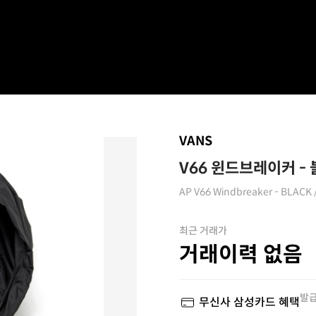
VANS
V66 윈드브레이커 - 블
AP V66 Windbreaker - BLACK
최근 거래가
거래이력 없음
발급
무신사 삼성카드 혜택