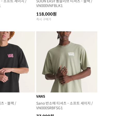
츠 - 소프트 세이지 /
SOON EASY 롱슬리브 티셔츠 - 블랙 /
1
VN000VNFBLK1
118,000원
즉시 구매가
VANS
츠 - 블랙 /
Sano 반소매 티셔츠 - 소프트 세이지 /
1
VN000SRBFSG1