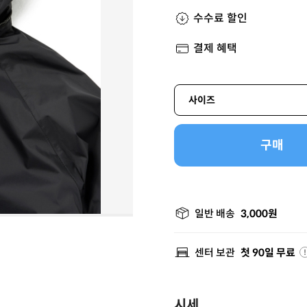
수수료 할인
결제 혜택
사이즈
구매
일반 배송
3,000원
센터 보관
첫 90일 무료
시세