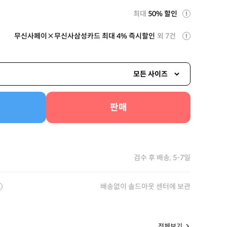
최대
50% 할인
무신사페이×무신사삼성카드 최대 4% 즉시할인
외 7건
모든 사이즈
판매
검수 후 배송, 5-7일
배송없이 솔드아웃 센터에 보관
전체보기