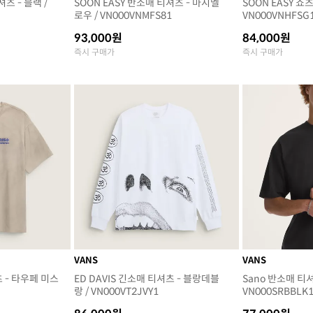
셔츠 - 블랙 /
SOON EASY 반소매 티셔츠 - 마시멜
SOON EASY 쇼
로우 / VN000VNMFS81
VN000VNHFSG
93,000원
84,000원
즉시 구매가
즉시 구매가
VANS
VANS
 - 타우페 미스
ED DAVIS 긴소매 티셔츠 - 블랑데블
Sano 반소매 티셔
랑 / VN000VT2JVY1
VN000SRBBLK