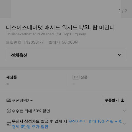
1
/
2
디스이즈네버댓 애시드 워시드 L/SL 탑 버건디
Thisisneverthat Acid Washed L/SL Top Burgundy
모델번호
TN20S0177
발매가
56,000원
전체옵션
새상품
-
-