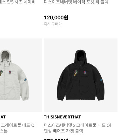
스 S/S 셔츠 네이비
디스이즈네버댓 베이직 포켓 티 블랙
120,000원
즉시 구매가
HAT
THISISNEVERTHAT
 그레이트풀 데드 Ol
디스이즈네버댓 x 그레이트풀 데드 Ol
 스톤
댄싱 베어즈 자켓 블랙