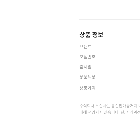
상품 정보
브랜드
모델번호
출시일
상품색상
상품가격
주식회사 무신사는 통신판매중개자로
대해 책임지지 않습니다. 단, 거래과