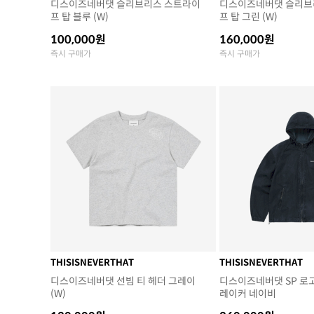
디스이즈네버댓 슬리브리스 스트라이
디스이즈네버댓 슬리브
프 탑 블루 (W)
프 탑 그린 (W)
100,000원
160,000원
즉시 구매가
즉시 구매가
THISISNEVERTHAT
THISISNEVERTHAT
디스이즈네버댓 선빔 티 헤더 그레이
디스이즈네버댓 SP 로
(W)
레이커 네이비