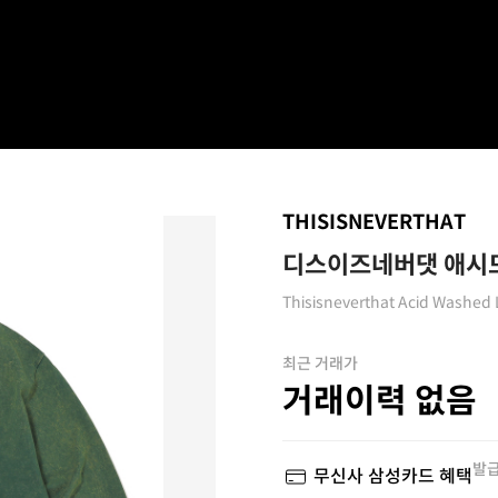
THISISNEVERTHAT
디스이즈네버댓 애시드 
Thisisneverthat Acid Washed 
최근 거래가
거래이력 없음
발급
무신사 삼성카드 혜택