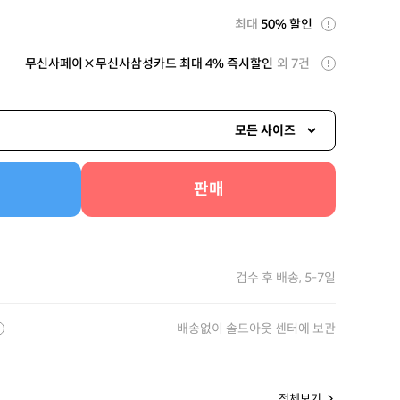
최대
50% 할인
무신사페이×무신사삼성카드 최대 4% 즉시할인
외 7건
모든 사이즈
판매
검수 후 배송, 5-7일
배송없이 솔드아웃 센터에 보관
전체보기