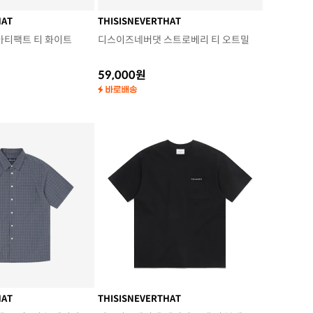
HAT
THISISNEVERTHAT
아티팩트 티 화이트
디스이즈네버댓 스트로베리 티 오트밀
59,000원
HAT
THISISNEVERTHAT