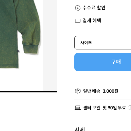
수수료 할인
결제 혜택
사이즈
구매
일반 배송
3,000원
센터 보관
첫 90일 무료
시세