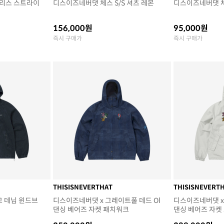
리스 스트라이
디스이즈네버댓 체스 S/S 셔츠 레몬
디스이즈네버댓 체
156,000원
95,000원
즉시 구매가
즉시 구매가
THISISNEVERTHAT
THISISNEVERT
고 데님 윈드브
디스이즈네버댓 x 그레이트풀 데드 Ol
디스이즈네버댓 x
댄싱 베어즈 자켓 패치워크
댄싱 베어즈 자켓