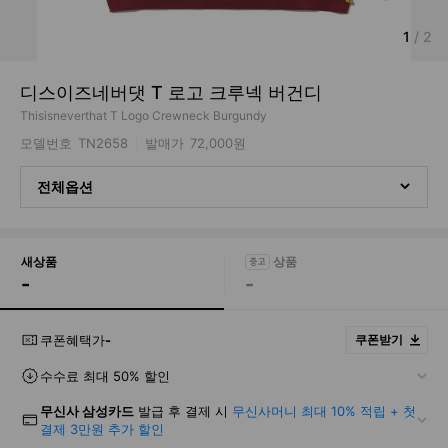
1
/
2
디스이즈네버댓 T 로고 크루넥 버건디
Thisisneverthat T Logo Crewneck Burgundy
모델번호
TN2658
발매가
72,000원
전체옵션
새상품
-
-