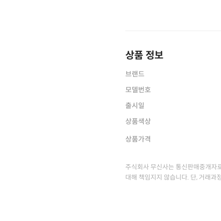
상품 정보
브랜드
모델번호
출시일
상품색상
상품가격
주식회사 무신사는 통신판매중개자로
대해 책임지지 않습니다. 단, 거래과