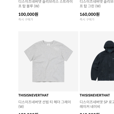
디스이즈네버댓 슬리브리스 스트라이
디스이즈네버댓 슬리브
프 탑 블루 (W)
프 탑 그린 (W)
100,000원
160,000원
즉시 구매가
즉시 구매가
THISISNEVERTHAT
THISISNEVERTHAT
디스이즈네버댓 선빔 티 헤더 그레이
디스이즈네버댓 SP 로
(W)
레이커 네이비