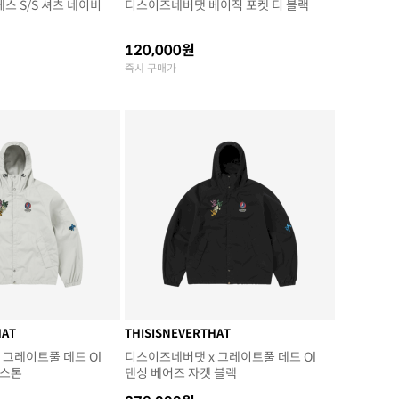
스 S/S 셔츠 네이비
디스이즈네버댓 베이직 포켓 티 블랙
120,000원
즉시 구매가
HAT
THISISNEVERTHAT
 그레이트풀 데드 Ol
디스이즈네버댓 x 그레이트풀 데드 Ol
 스톤
댄싱 베어즈 자켓 블랙