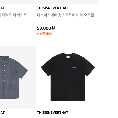
HAT
THISISNEVERTHAT
아티팩트 티 화이트
디스이즈네버댓 스트로베리 티 오트밀
59,000원
HAT
THISISNEVERTHAT