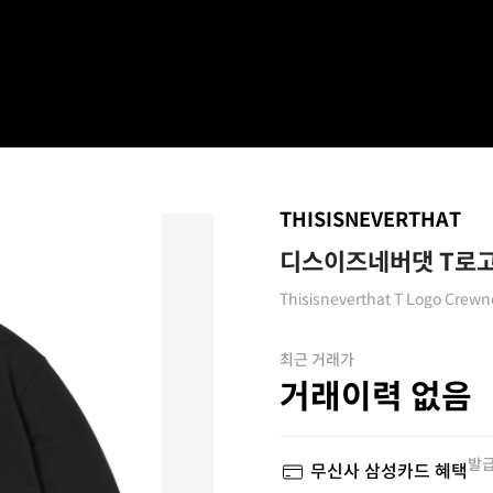
THISISNEVERTHAT
디스이즈네버댓 T로고
Thisisneverthat T Logo Crewn
최근 거래가
거래이력 없음
발급
무신사 삼성카드 혜택