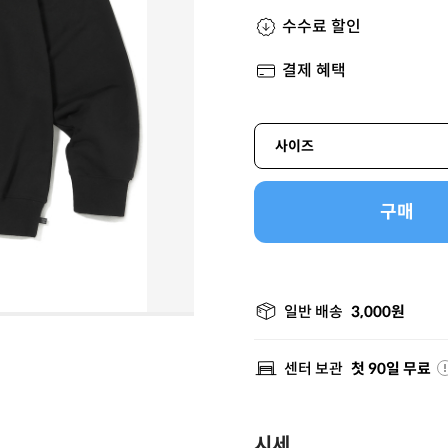
수수료 할인
결제 혜택
사이즈
구매
일반 배송
3,000원
센터 보관
첫 90일 무료
시세