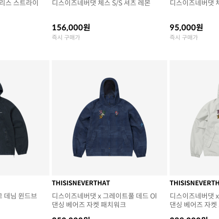
리스 스트라이
디스이즈네버댓 체스 S/S 셔츠 레몬
디스이즈네버댓 체
156,000원
95,000원
즉시 구매가
즉시 구매가
THISISNEVERTHAT
THISISNEVERT
고 데님 윈드브
디스이즈네버댓 x 그레이트풀 데드 Ol
디스이즈네버댓 x
댄싱 베어즈 자켓 패치워크
댄싱 베어즈 자켓