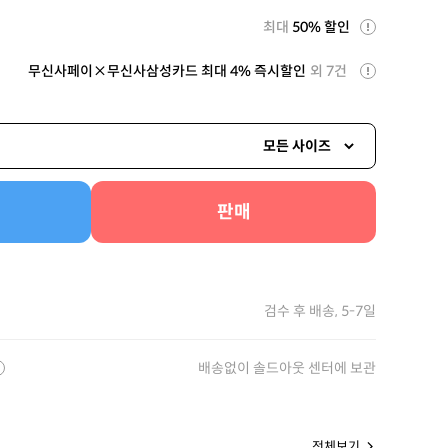
최대
50% 할인
무신사페이×무신사삼성카드 최대 4% 즉시할인
외 7건
모든 사이즈
판매
검수 후 배송, 5-7일
배송없이 솔드아웃 센터에 보관
전체보기