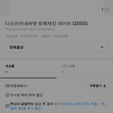
1
/
2
디스이즈네버댓 트랙재킷 네이비 (20SS)
Thisisneverthat Track Jacket Navy
모델번호
TN20S0163
발매가
99,000원
전체옵션
새상품
-
-