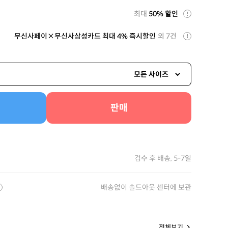
최대
50% 할인
무신사페이×무신사삼성카드 최대 4% 즉시할인
외 7건
모든 사이즈
판매
검수 후 배송, 5-7일
배송없이 솔드아웃 센터에 보관
전체보기