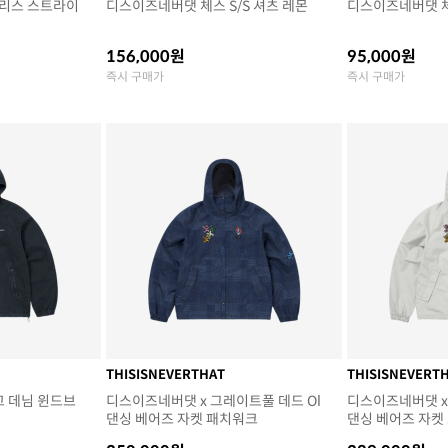
리스 스트라이
디스이즈네버댓 체스 S/S 셔츠 레몬
디스이즈네버댓 체
156,000원
95,000원
즉시 구매가
즉시 구매가
THISISNEVERTHAT
THISISNEVERT
고 데님 윈드브
디스이즈네버댓 x 그레이트풀 데드 Ol
디스이즈네버댓 x
댄싱 베어즈 자켓 패치워크
댄싱 베어즈 자켓