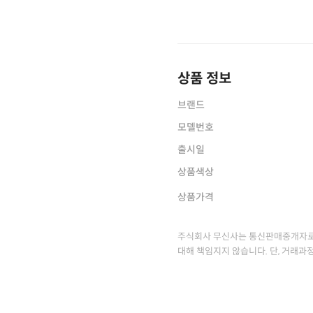
상품 정보
브랜드
모델번호
출시일
상품색상
상품가격
주식회사 무신사는 통신판매중개자로
대해 책임지지 않습니다. 단, 거래과