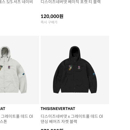
스 S/S 셔츠 네이비
디스이즈네버댓 베이직 포켓 티 블랙
120,000원
즉시 구매가
HAT
THISISNEVERTHAT
 그레이트풀 데드 Ol
디스이즈네버댓 x 그레이트풀 데드 Ol
 스톤
댄싱 베어즈 자켓 블랙