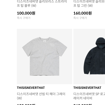
디스이즈네버댓 슬리브리스 스트라이
디스이즈네버댓 슬리브
프 탑 블루 (W)
프 탑 그린 (W)
100,000원
160,000원
즉시 구매가
즉시 구매가
THISISNEVERTHAT
THISISNEVERTHAT
디스이즈네버댓 선빔 티 헤더 그레이
디스이즈네버댓 SP 로
(W)
레이커 네이비