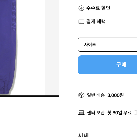
수수료 할인
결제 혜택
사이즈
구매
일반 배송
3,000원
센터 보관
첫 90일 무료
시세