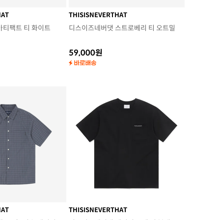
HAT
THISISNEVERTHAT
아티팩트 티 화이트
디스이즈네버댓 스트로베리 티 오트밀
59,000원
HAT
THISISNEVERTHAT