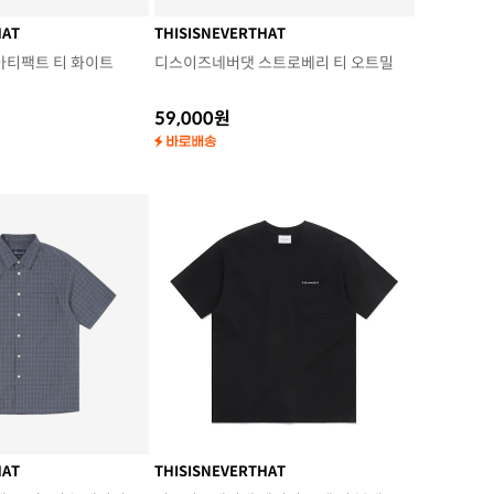
HAT
THISISNEVERTHAT
아티팩트 티 화이트
디스이즈네버댓 스트로베리 티 오트밀
59,000원
HAT
THISISNEVERTHAT