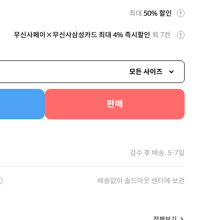
최대
50% 할인
무신사페이×무신사삼성카드 최대 4% 즉시할인
외 7건
모든 사이즈
판매
검수 후 배송, 5-7일
배송없이 솔드아웃 센터에 보관
전체보기