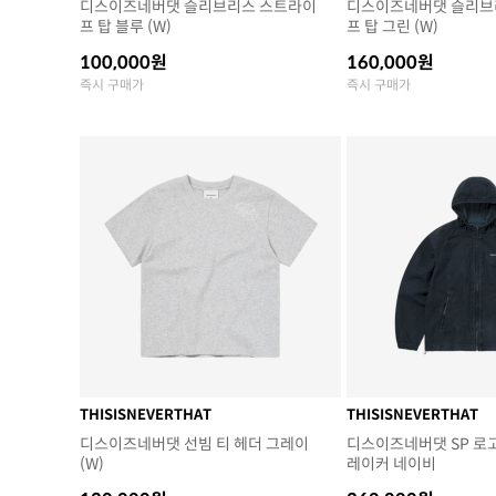
디스이즈네버댓 슬리브리스 스트라이
디스이즈네버댓 슬리브
프 탑 블루 (W)
프 탑 그린 (W)
100,000원
160,000원
즉시 구매가
즉시 구매가
THISISNEVERTHAT
THISISNEVERTHAT
디스이즈네버댓 선빔 티 헤더 그레이
디스이즈네버댓 SP 로
(W)
레이커 네이비