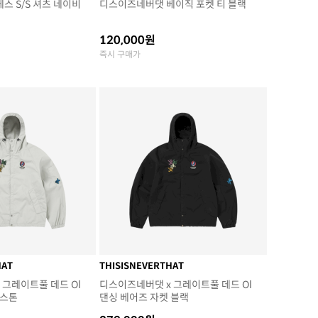
스 S/S 셔츠 네이비
디스이즈네버댓 베이직 포켓 티 블랙
120,000원
즉시 구매가
HAT
THISISNEVERTHAT
 그레이트풀 데드 Ol
디스이즈네버댓 x 그레이트풀 데드 Ol
 스톤
댄싱 베어즈 자켓 블랙