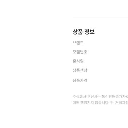
상품 정보
브랜드
모델번호
출시일
상품색상
상품가격
주식회사 무신사는 통신판매중개자로
대해 책임지지 않습니다. 단, 거래과