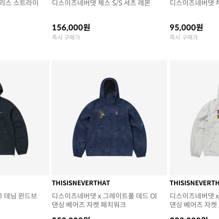
리스 스트라이
디스이즈네버댓 체스 S/S 셔츠 레몬
디스이즈네버댓 체
156,000원
95,000원
즉시 구매가
즉시 구매가
THISISNEVERTHAT
THISISNEVERT
고 데님 윈드브
디스이즈네버댓 x 그레이트풀 데드 Ol
디스이즈네버댓 x
댄싱 베어즈 자켓 패치워크
댄싱 베어즈 자켓