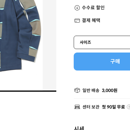
수수료 할인
결제 혜택
사이즈
구매
일반 배송
3,000원
센터 보관
첫 90일 무료
시세