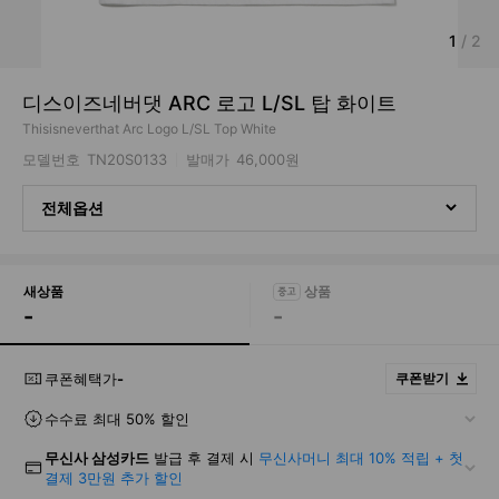
1
/
2
디스이즈네버댓 ARC 로고 L/SL 탑 화이트
Thisisneverthat Arc Logo L/SL Top White
모델번호
TN20S0133
발매가
46,000원
전체옵션
새상품
-
-