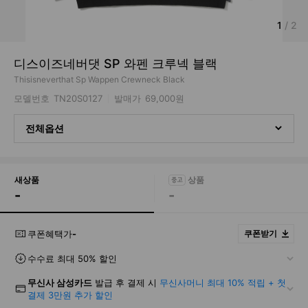
1
/
2
디스이즈네버댓 SP 와펜 크루넥 블랙
Thisisneverthat Sp Wappen Crewneck Black
모델번호
TN20S0127
발매가
69,000원
전체옵션
새상품
-
-