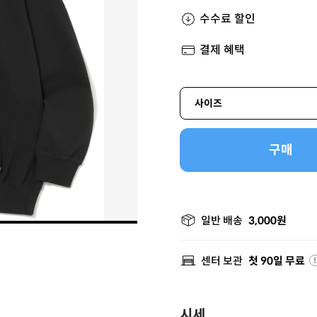
수수료 할인
결제 혜택
사이즈
구매
일반 배송
3,000원
센터 보관
첫 90일 무료
시세