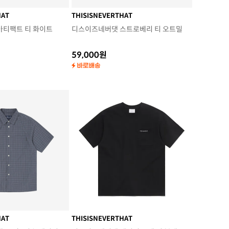
HAT
THISISNEVERTHAT
아티팩트 티 화이트
디스이즈네버댓 스트로베리 티 오트밀
59,000원
HAT
THISISNEVERTHAT