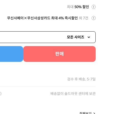
최대
50% 할인
무신사페이×무신사삼성카드 최대 4% 즉시할인
외 7건
모든 사이즈
판매
검수 후 배송, 5-7일
배송없이 솔드아웃 센터에 보관
전체보기