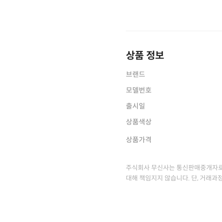
상품 정보
브랜드
모델번호
출시일
상품색상
상품가격
주식회사 무신사는 통신판매중개자로
대해 책임지지 않습니다. 단, 거래과