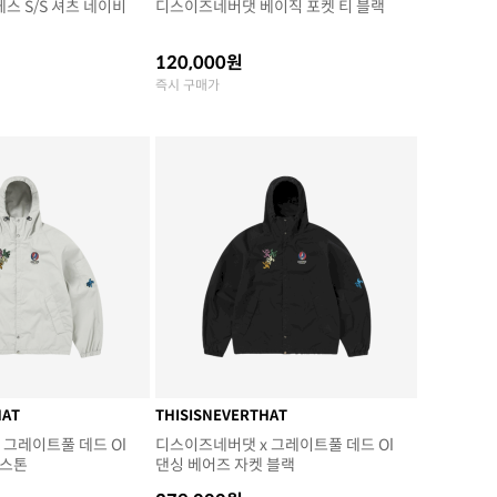
스 S/S 셔츠 네이비
디스이즈네버댓 베이직 포켓 티 블랙
120,000원
즉시 구매가
HAT
THISISNEVERTHAT
 그레이트풀 데드 Ol
디스이즈네버댓 x 그레이트풀 데드 Ol
 스톤
댄싱 베어즈 자켓 블랙