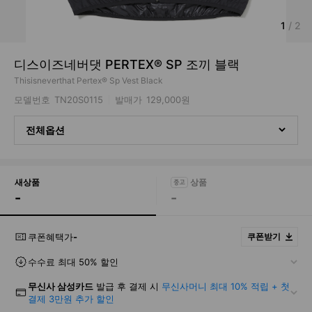
1
/
2
디스이즈네버댓 PERTEX® SP 조끼 블랙
Thisisneverthat Pertex® Sp Vest Black
모델번호
TN20S0115
발매가
129,000원
전체옵션
새상품
-
-