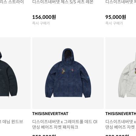
리스 스트라이
디스이즈네버댓 체스 S/S 셔츠 레몬
디스이즈네버댓 체
156,000원
95,000원
즉시 구매가
즉시 구매가
THISISNEVERTHAT
THISISNEVERT
고 데님 윈드브
디스이즈네버댓 x 그레이트풀 데드 Ol
디스이즈네버댓 x
댄싱 베어즈 자켓 패치워크
댄싱 베어즈 자켓