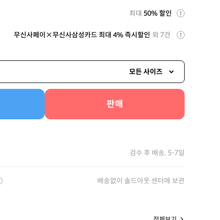
최대
50% 할인
무신사페이×무신사삼성카드 최대 4% 즉시할인
외 7건
모든 사이즈
판매
검수 후 배송, 5-7일
배송없이 솔드아웃 센터에 보관
전체보기