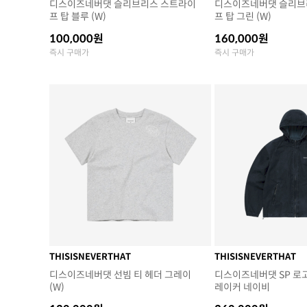
디스이즈네버댓 슬리브리스 스트라이
디스이즈네버댓 슬리브
프 탑 블루 (W)
프 탑 그린 (W)
100,000원
160,000원
즉시 구매가
즉시 구매가
THISISNEVERTHAT
THISISNEVERTHAT
디스이즈네버댓 선빔 티 헤더 그레이
디스이즈네버댓 SP 로
(W)
레이커 네이비