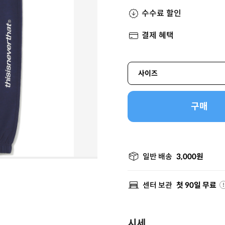
수수료 할인
결제 혜택
사이즈
구매
일반 배송
3,000원
센터 보관
첫 90일 무료
시세