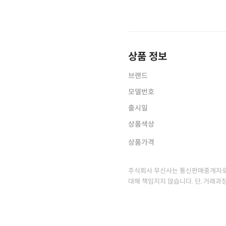
상품 정보
브랜드
모델번호
출시일
상품색상
상품가격
주식회사 무신사는 통신판매중개자로
대해 책임지지 않습니다. 단, 거래과