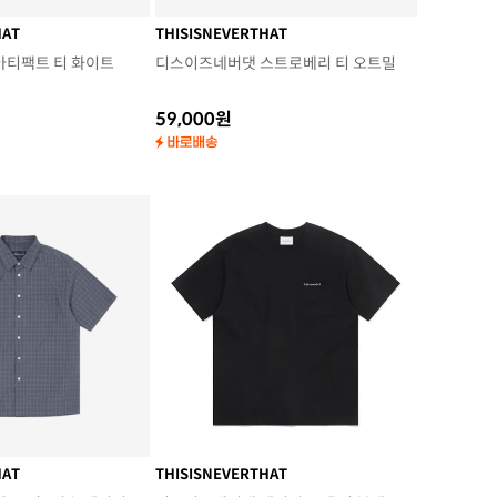
HAT
THISISNEVERTHAT
아티팩트 티 화이트
디스이즈네버댓 스트로베리 티 오트밀
59,000원
HAT
THISISNEVERTHAT