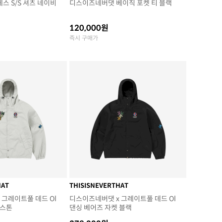
스 S/S 셔츠 네이비
디스이즈네버댓 베이직 포켓 티 블랙
120,000원
즉시 구매가
HAT
THISISNEVERTHAT
 그레이트풀 데드 Ol
디스이즈네버댓 x 그레이트풀 데드 Ol
 스톤
댄싱 베어즈 자켓 블랙