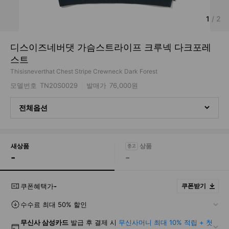
1
/
2
디스이즈네버댓 가슴스트라이프 크루넥 다크포레
스트
Thisisneverthat Chest Stripe Crewneck Dark Forest
모델번호
TN20S0029
발매가
76,000원
전체옵션
새상품
-
-