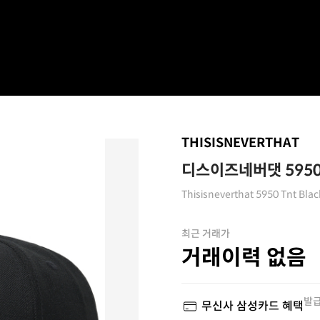
THISISNEVERTHAT
디스이즈네버댓 5950
Thisisneverthat 5950 Tnt Blac
최근 거래가
거래이력 없음
발급
무신사 삼성카드 혜택