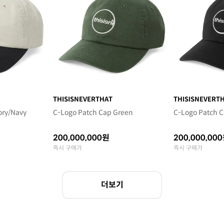
THISISNEVERTHAT
THISISNEVERT
ory/Navy
C-Logo Patch Cap Green
C-Logo Patch C
200,000,000원
200,000,00
즉시 구매가
즉시 구매가
더보기