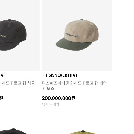
HAT
THISISNEVERTHAT
시드 T 로고 캡 차콜
디스이즈네버댓 워시드 T 로고 캡 베이
지 모스
0원
200,000,000원
즉시 구매가