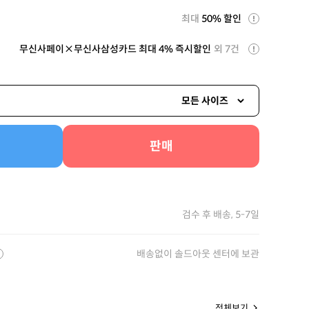
최대
50% 할인
무신사페이×무신사삼성카드 최대 4% 즉시할인
외 7건
모든 사이즈
판매
검수 후 배송, 5-7일
배송없이 솔드아웃 센터에 보관
전체보기