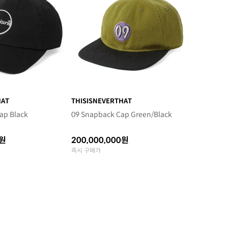
HAT
THISISNEVERTHAT
ap Black
09 Snapback Cap Green/Black
0원
200,000,000원
즉시 구매가