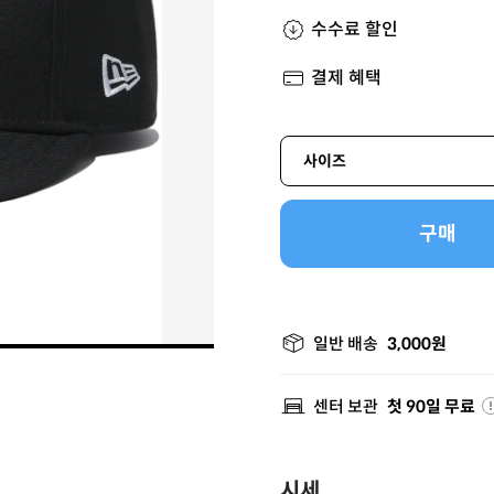
수수료 할인
결제 혜택
사이즈
구매
일반 배송
3,000원
센터 보관
첫 90일 무료
시세