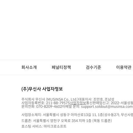
회사소개
페널티정책
검수기준
이용약관
(주)무신사 사업자정보
주식회사 무신사
(MUSINSA Co., Ltd.)
대표이사:
조만호, 조남성
사업자등록번호:
211-88-79575
사업자정보
통신판매업신고:
2022-서울성동
문의전화: 070-8209-4602
이메일 문의: support.soldout@musinsa.com
사업장소재지: 서울특별시 성동구 아차산로13길 11, 1층(성수동2가, 무신사캠
드롭존: 서울특별시 양천구 오목로 354 지하 1층 (목동 드롭존)
호스팅 서비스: 마이크로소프트