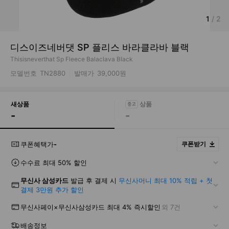
1
/
2
디스이즈네버댓 SP 플리스 바라클라바 블랙
Thisisneverthat Sp Fleece Balaclava Black
모델번호
TN2880
발매가
39,000원
새상품
-
-