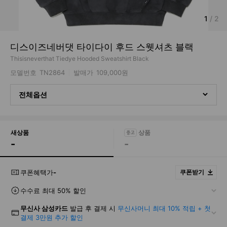
1
/
2
디스이즈네버댓 타이다이 후드 스웻셔츠 블랙
Thisisneverthat Tiedye Hooded Sweatshirt Black
모델번호
TN2864
발매가
109,000원
전체옵션
새상품
-
-