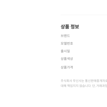
상품 정보
브랜드
모델번호
출시일
상품색상
상품가격
주식회사 무신사는 통신판매중개자로
대해 책임지지 않습니다. 단, 거래과