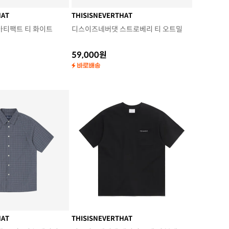
HAT
THISISNEVERTHAT
아티팩트 티 화이트
디스이즈네버댓 스트로베리 티 오트밀
59,000원
HAT
THISISNEVERTHAT