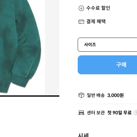
수수료 할인
결제 혜택
사이즈
구매
일반 배송
3,000원
센터 보관
첫 90일 무료
시세