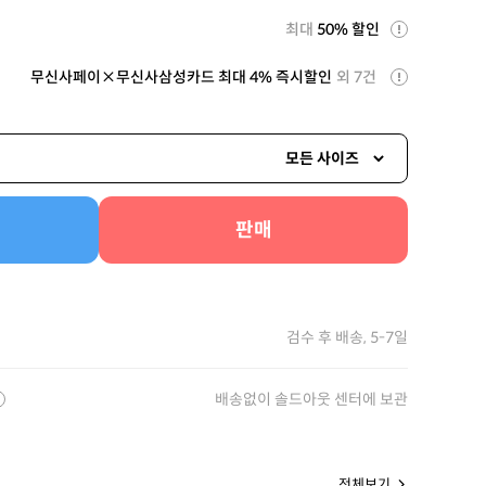
최대
50% 할인
무신사페이×무신사삼성카드 최대 4% 즉시할인
외 7건
모든 사이즈
판매
검수 후 배송, 5-7일
배송없이 솔드아웃 센터에 보관
전체보기