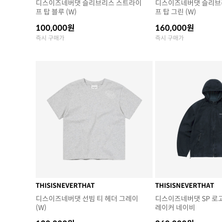
디스이즈네버댓 슬리브리스 스트라이
디스이즈네버댓 슬리브
프 탑 블루 (W)
프 탑 그린 (W)
100,000원
160,000원
즉시 구매가
즉시 구매가
THISISNEVERTHAT
THISISNEVERTHAT
디스이즈네버댓 선빔 티 헤더 그레이
디스이즈네버댓 SP 로
(W)
레이커 네이비