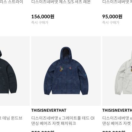
리스 스트라이
디스이즈네버댓 체스 S/S 셔츠 레몬
디스이즈네버댓 체
156,000원
95,000원
즉시 구매가
즉시 구매가
THISISNEVERTHAT
THISISNEVERT
고 데님 윈드브
디스이즈네버댓 x 그레이트풀 데드 Ol
디스이즈네버댓 x
댄싱 베어즈 자켓 패치워크
댄싱 베어즈 자켓