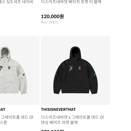
스 S/S 셔츠 네이비
디스이즈네버댓 베이직 포켓 티 블랙
120,000원
즉시 구매가
HAT
THISISNEVERTHAT
 그레이트풀 데드 Ol
디스이즈네버댓 x 그레이트풀 데드 Ol
 스톤
댄싱 베어즈 자켓 블랙