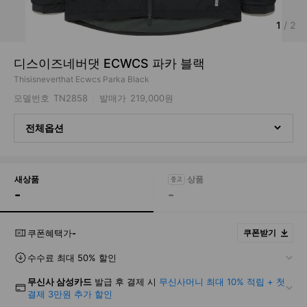
1
/
2
디스이즈네버댓 ECWCS 파카 블랙
Thisisneverthat Ecwcs Parka Black
모델번호
TN2858
발매가
219,000원
전체옵션
새상품
-
-