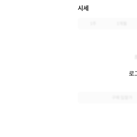
시세
1주
1개월
로
구매 입찰가