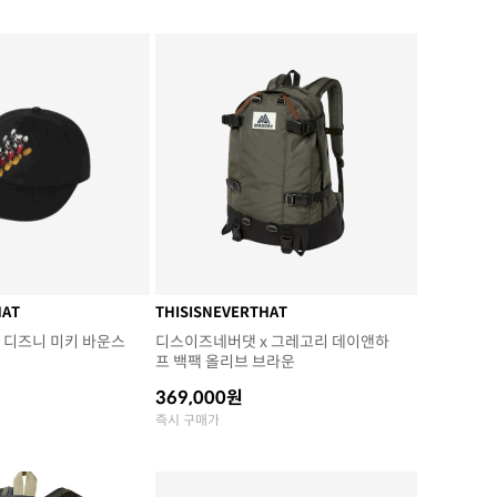
HAT
THISISNEVERTHAT
 디즈니 미키 바운스
디스이즈네버댓 x 그레고리 데이앤하
프 백팩 올리브 브라운
369,000원
즉시 구매가