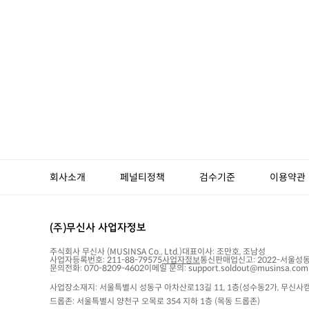
회사소개
페널티정책
검수기준
이용약관
(주)무신사 사업자정보
주식회사 무신사
(MUSINSA Co., Ltd.)
대표이사:
조만호, 조남성
사업자등록번호:
211-88-79575
사업자정보
통신판매업신고:
2022-서울성동
문의전화: 070-8209-4602
이메일 문의: support.soldout@musinsa.com
사업장소재지: 서울특별시 성동구 아차산로13길 11, 1층(성수동2가, 무신사캠
드롭존: 서울특별시 양천구 오목로 354 지하 1층 (목동 드롭존)