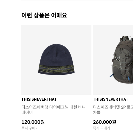
이런 상품은 어때요
THISISNEVERTHAT
THISISNEVERTHAT
디스이즈네버댓 다이애그널 패턴 비니
디스이즈네버댓 SP 로고
네이비
차콜
120,000원
260,000원
즉시 구매가
즉시 구매가