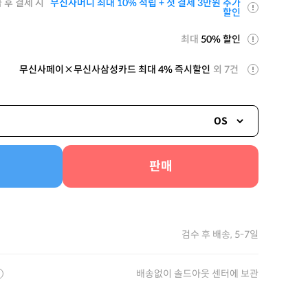
 후 결제 시
무신사머니 최대 10% 적립 + 첫 결제 3만원 추가
할인
최대
50% 할인
무신사페이×무신사삼성카드 최대 4% 즉시할인
외 7건
OS
판매
검수 후 배송, 5-7일
배송없이 솔드아웃 센터에 보관