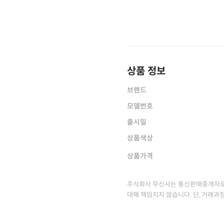
상품 정보
브랜드
모델번호
출시일
상품색상
상품가격
주식회사 무신사는 통신판매중개자로
대해 책임지지 않습니다. 단, 거래과