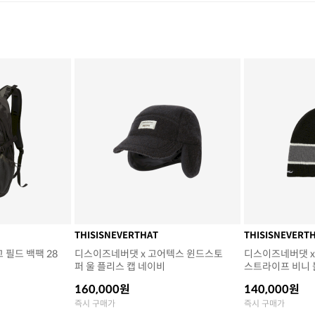
THISISNEVERTHAT
THISISNEVERT
 필드 백팩 28
디스이즈네버댓 x 고어텍스 윈드스토
디스이즈네버댓 x
퍼 울 플리스 캡 네이비
스트라이프 비니 
160,000원
140,000원
즉시 구매가
즉시 구매가