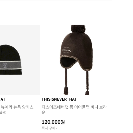
HAT
THISISNEVERTHAT
 뉴에라 뉴욕 양키스
디스이즈네버댓 폼 이어플랩 비니 브라
블랙
운
120,000원
즉시 구매가