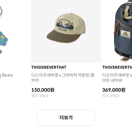
THISISNEVERTHAT
THISISNEVERT
g Bears
디스이즈네버댓 x 그라미치 마운틴 캡
디스이즈네버댓 x
카키
이트 네이비
150,000원
369,000원
즉시 구매가
즉시 구매가
더보기