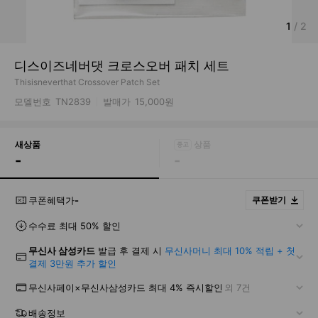
1
/
2
디스이즈네버댓 크로스오버 패치 세트
Thisisneverthat Crossover Patch Set
모델번호
TN2839
발매가
15,000원
새상품
-
-