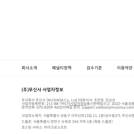
회사소개
페널티정책
검수기준
이용약관
(주)무신사 사업자정보
주식회사 무신사
(MUSINSA Co., Ltd.)
대표이사:
조만호, 조남성
사업자등록번호:
211-88-79575
사업자정보
통신판매업신고:
2022-서울성동
문의전화: 070-8209-4602
이메일 문의: support.soldout@musinsa.com
사업장소재지: 서울특별시 성동구 아차산로13길 11, 1층(성수동2가, 무신사캠
드롭존: 서울특별시 양천구 오목로 354 지하 1층 (목동 드롭존)
호스팅 서비스: 마이크로소프트