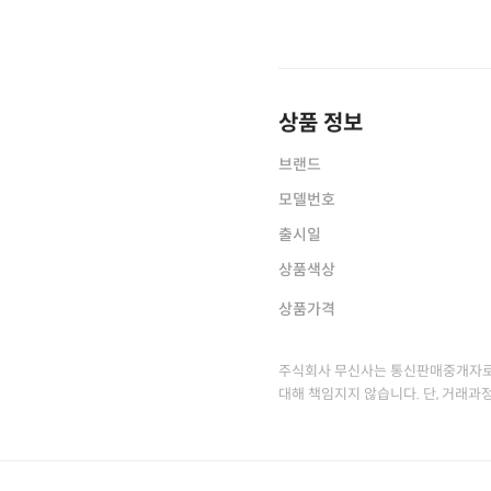
상품 정보
브랜드
모델번호
출시일
상품색상
상품가격
주식회사 무신사는 통신판매중개자로
대해 책임지지 않습니다. 단, 거래과