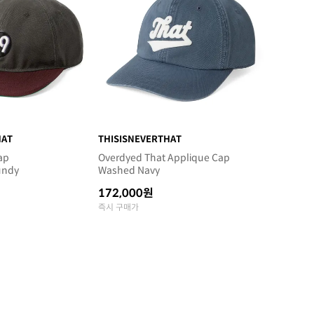
HAT
THISISNEVERTHAT
ap
Overdyed That Applique Cap
undy
Washed Navy
172,000원
즉시 구매가