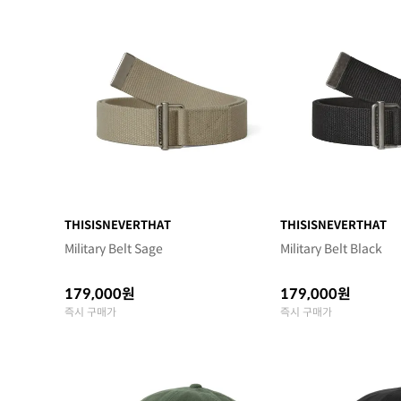
THISISNEVERTHAT
THISISNEVERTHAT
Military Belt Sage
Military Belt Black
179,000원
179,000원
즉시 구매가
즉시 구매가