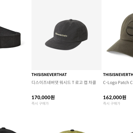
THISISNEVERTHAT
THISISNEVERT
디스이즈네버댓 워시드 T 로고 캡 차콜
C-Logo Patch C
170,000원
162,000원
즉시 구매가
즉시 구매가