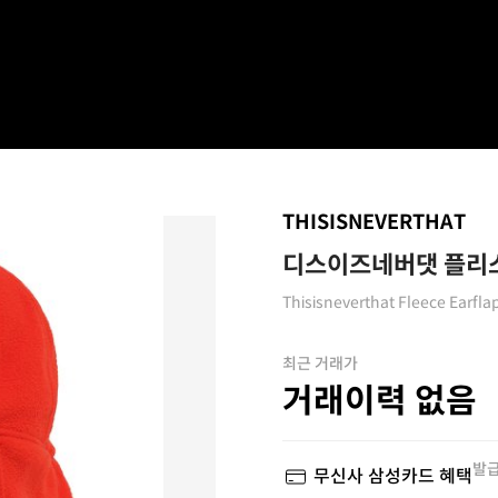
THISISNEVERTHAT
디스이즈네버댓 플리스
Thisisneverthat Fleece Earfl
최근 거래가
거래이력 없음
발급
무신사 삼성카드 혜택