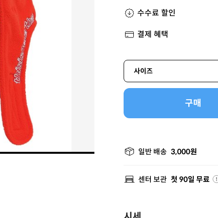
수수료 할인
결제 혜택
사이즈
구매
일반 배송
3,000원
센터 보관
첫 90일 무료
시세