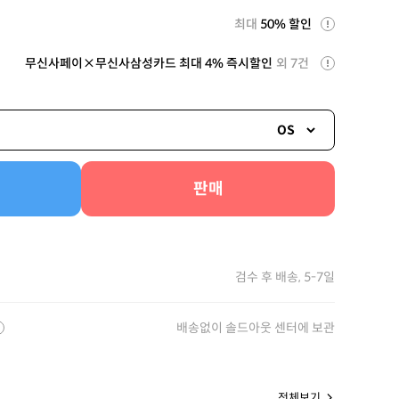
최대
50% 할인
무신사페이×무신사삼성카드 최대 4% 즉시할인
외 7건
OS
판매
검수 후 배송, 5-7일
배송없이 솔드아웃 센터에 보관
전체보기