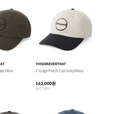
HAT
THISISNEVERTHAT
ap Olive
C-Logo Patch Cap Ivory/Navy
162,000원
즉시 구매가