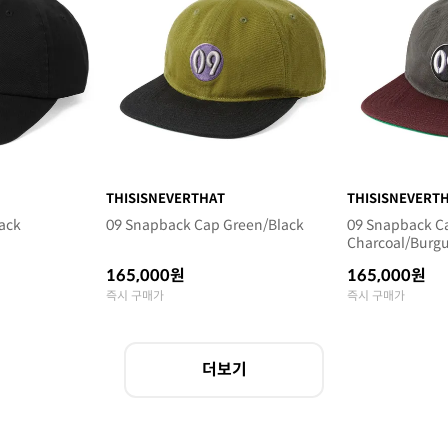
THISISNEVERTHAT
THISISNEVERT
ack
09 Snapback Cap Green/Black
09 Snapback C
Charcoal/Burg
165,000원
165,000원
즉시 구매가
즉시 구매가
더보기