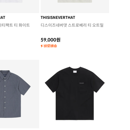
HAT
THISISNEVERTHAT
아티팩트 티 화이트
디스이즈네버댓 스트로베리 티 오트밀
59,000원