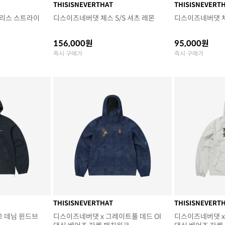
THISISNEVERTHAT
THISISNEVERT
리스 스트라이
디스이즈네버댓 체스 S/S 셔츠 레몬
디스이즈네버댓 체
156,000원
95,000원
즉시 구매가
즉시 구매가
THISISNEVERTHAT
THISISNEVERT
고 데님 윈드브
디스이즈네버댓 x 그레이트풀 데드 Ol
디스이즈네버댓 x