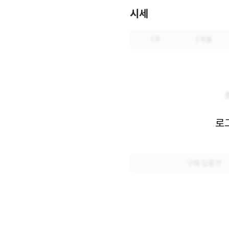
시세
1주
1개월
로
구매 입찰가