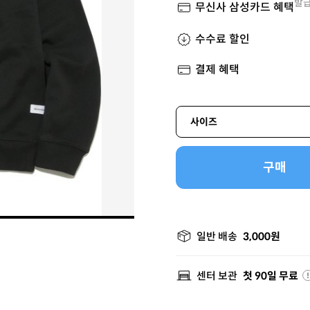
발급
무신사 삼성카드 혜택
수수료 할인
결제 혜택
사이즈
구매
일반 배송
3,000원
센터 보관
첫 90일 무료