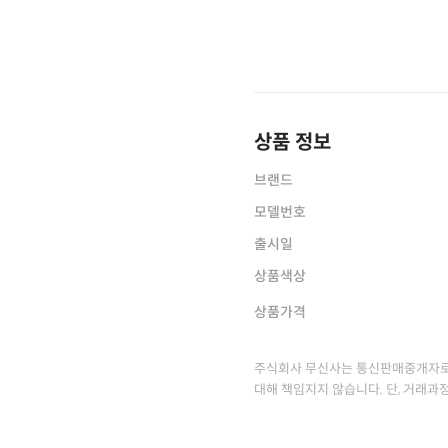
상품 정보
브랜드
모델번호
출시일
상품색상
상품가격
주식회사 무신사는 통신판매중개자로
대해 책임지지 않습니다. 단, 거래과