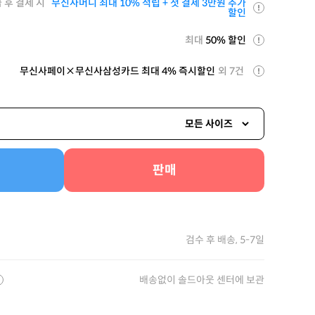
 후 결제 시
무신사머니 최대 10% 적립 + 첫 결제 3만원 추가
할인
최대
50% 할인
무신사페이×무신사삼성카드 최대 4% 즉시할인
외 7건
모든 사이즈
판매
검수 후 배송, 5-7일
배송없이 솔드아웃 센터에 보관