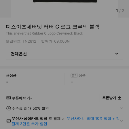
1
/
2
디스이즈네버댓 러버 C 로고 크루넥 블랙
Thisisneverthat Rubber C Logo Crewneck Black
모델번호
TN2812
발매가
69,000원
전체옵션
새상품
-
-