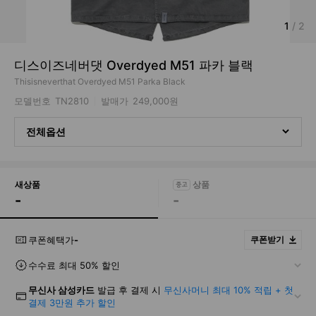
1
/
2
디스이즈네버댓 Overdyed M51 파카 블랙
Thisisneverthat Overdyed M51 Parka Black
모델번호
TN2810
발매가
249,000원
전체옵션
새상품
-
-