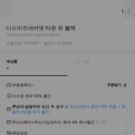
1
/
2
디스이즈네버댓 타운 핀 블랙
Thisisneverthat Town Pin Black
모델번호
TN2800
발매가
9,000원
새상품
-
-