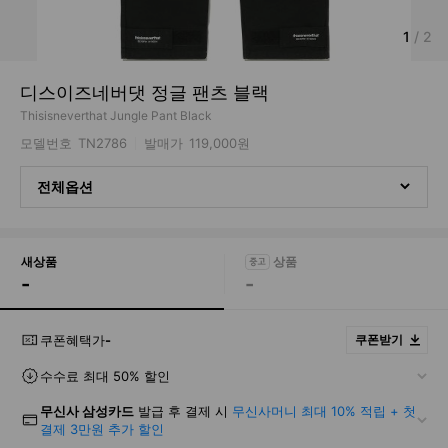
1
/
2
디스이즈네버댓 정글 팬츠 블랙
Thisisneverthat Jungle Pant Black
모델번호
TN2786
발매가
119,000원
전체옵션
새상품
-
-