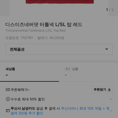
1
/
2
디스이즈네버댓 터틀넥 L/SL 탑 레드
Thisisneverthat Turtleneck L/SL Top Red
모델번호
TN2781
발매가
49,000원
전체옵션
새상품
-
-