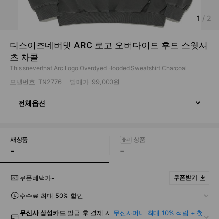
1
/
2
디스이즈네버댓 ARC 로고 오버다이드 후드 스웻셔
츠 차콜
Thisisneverthat Arc Logo Overdyed Hooded Sweatshirt Charcoal
모델번호
TN2776
발매가
99,000원
전체옵션
새상품
-
-