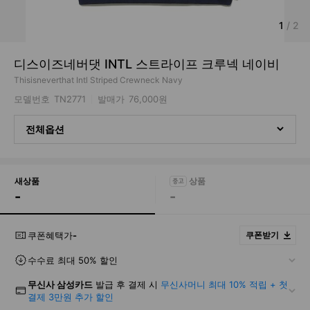
1
/
2
디스이즈네버댓 INTL 스트라이프 크루넥 네이비
Thisisneverthat Intl Striped Crewneck Navy
모델번호
TN2771
발매가
76,000원
전체옵션
새상품
-
-