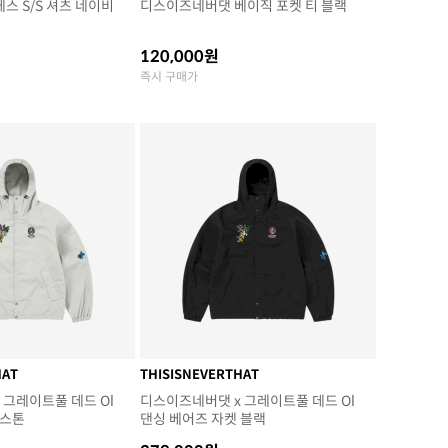
스 S/S 셔츠 네이비
디스이즈네버댓 베이직 포켓 티 블랙
120,000원
즉시 구매가
HAT
THISISNEVERTHAT
 그레이트풀 데드 Ol
디스이즈네버댓 x 그레이트풀 데드 Ol
 스톤
댄싱 베어즈 자켓 블랙