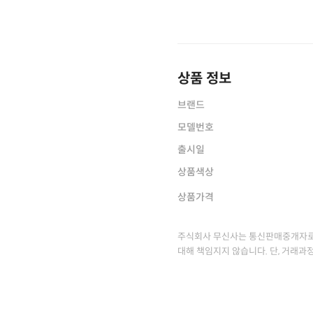
상품 정보
브랜드
모델번호
출시일
상품색상
상품가격
주식회사 무신사는 통신판매중개자로
대해 책임지지 않습니다. 단, 거래과