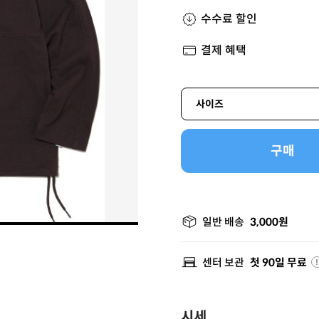
수수료 할인
결제 혜택
사이즈
구매
일반 배송
3,000원
센터 보관
첫 90일 무료
시세