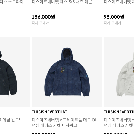
리스 스트라이
디스이즈네버댓 체스 S/S 셔츠 레몬
디스이즈네버댓 체
156,000원
95,000원
즉시 구매가
즉시 구매가
THISISNEVERTHAT
THISISNEVERT
고 데님 윈드브
디스이즈네버댓 x 그레이트풀 데드 Ol
디스이즈네버댓 x
댄싱 베어즈 자켓 패치워크
댄싱 베어즈 자켓