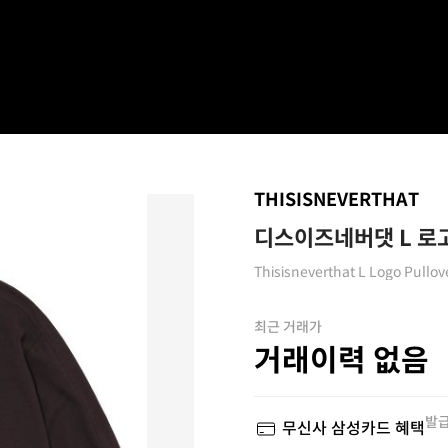
THISISNEVERTHAT
디스이즈네버댓 L 로
Thisisneverthat L Logo Pullov
최근 거래가
거래이력 없음
발급
무신사 삼성카드 혜택