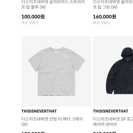
디스이즈네버댓 슬리브리스 스트라이
디스이즈네버댓 슬리브
프 탑 블루 (W)
프 탑 그린 (W)
100,000원
160,000원
즉시 구매가
즉시 구매가
THISISNEVERTHAT
THISISNEVERTHAT
디스이즈네버댓 선빔 티 헤더 그레이
디스이즈네버댓 SP 로
(W)
레이커 네이비