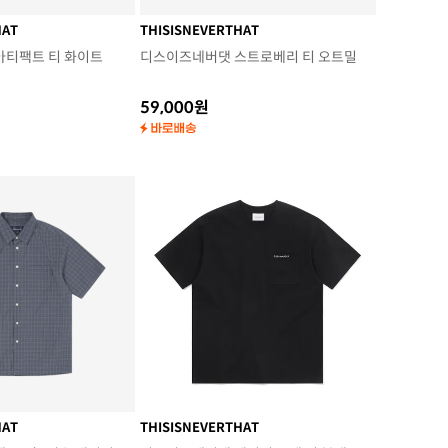
HAT
THISISNEVERTHAT
아티팩트 티 화이트
디스이즈네버댓 스트로베리 티 오트밀
59,000원
HAT
THISISNEVERTHAT