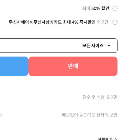
최대
50% 할인
무신사페이×무신사삼성카드 최대 4% 즉시할인
외 7건
모든 사이즈
판매
검수 후 배송, 5-7일
배송없이 솔드아웃 센터에 보관
전체보기