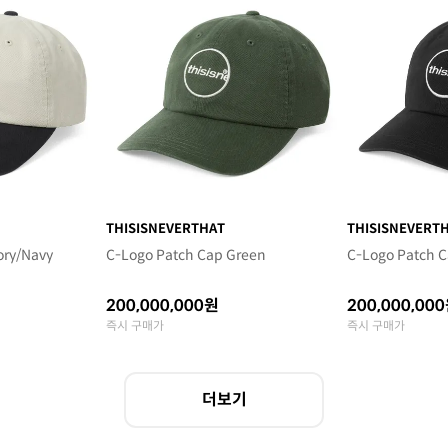
THISISNEVERTHAT
THISISNEVERT
ory/Navy
C-Logo Patch Cap Green
C-Logo Patch C
200,000,000원
200,000,00
즉시 구매가
즉시 구매가
더보기