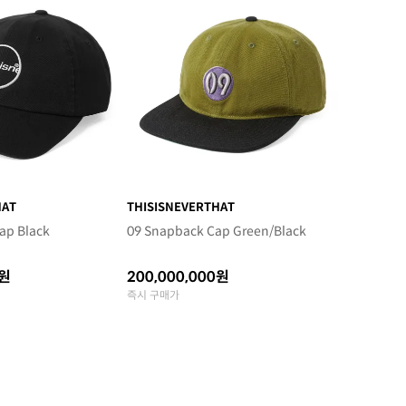
HAT
THISISNEVERTHAT
ap Black
09 Snapback Cap Green/Black
0원
200,000,000원
즉시 구매가