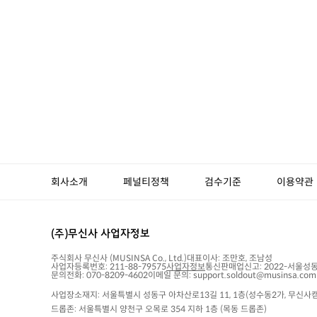
회사소개
페널티정책
검수기준
이용약관
(주)무신사 사업자정보
주식회사 무신사
(MUSINSA Co., Ltd.)
대표이사:
조만호, 조남성
사업자등록번호:
211-88-79575
사업자정보
통신판매업신고:
2022-서울성동
문의전화: 070-8209-4602
이메일 문의: support.soldout@musinsa.com
사업장소재지: 서울특별시 성동구 아차산로13길 11, 1층(성수동2가, 무신사캠
드롭존: 서울특별시 양천구 오목로 354 지하 1층 (목동 드롭존)