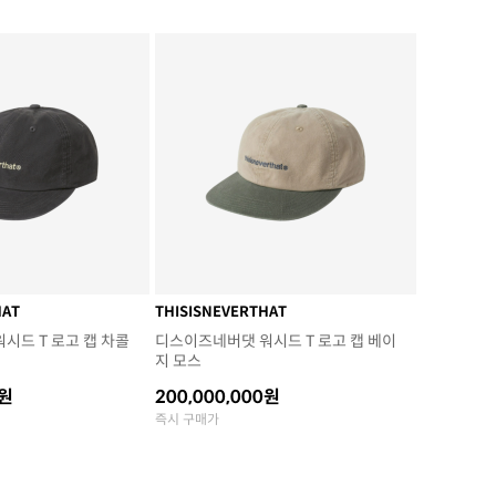
HAT
THISISNEVERTHAT
시드 T 로고 캡 차콜
디스이즈네버댓 워시드 T 로고 캡 베이
지 모스
0원
200,000,000원
즉시 구매가