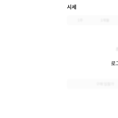
시세
1주
1개월
로
구매 입찰가