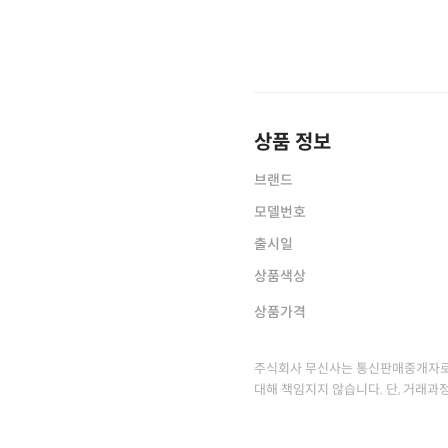
상품 정보
브랜드
모델번호
출시일
상품색상
상품가격
주식회사 무신사는 통신판매중개자로
대해 책임지지 않습니다. 단, 거래과