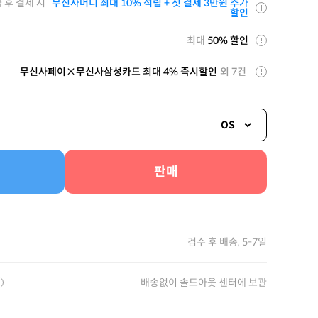
 후 결제 시
무신사머니 최대 10% 적립 + 첫 결제 3만원 추가
할인
최대
50% 할인
무신사페이×무신사삼성카드 최대 4% 즉시할인
외 7건
OS
판매
검수 후 배송, 5-7일
배송없이 솔드아웃 센터에 보관