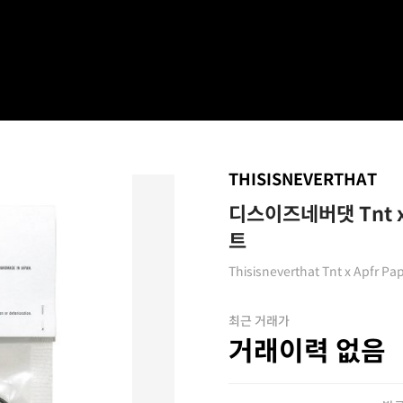
THISISNEVERTHAT
디스이즈네버댓 Tnt x
트
Thisisneverthat Tnt x Apfr Pa
최근 거래가
거래이력 없음