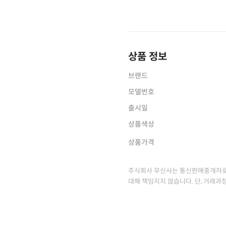
상품 정보
브랜드
모델번호
출시일
상품색상
상품가격
주식회사 무신사는 통신판매중개자로
대해 책임지지 않습니다. 단, 거래과