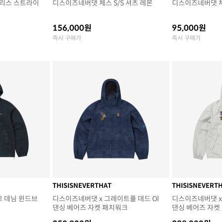
리스 스트라이
디스이즈네버댓 체스 S/S 셔츠 레몬
디스이즈네버댓 체
156,000원
95,000원
즉시 구매가
즉시 구매가
THISISNEVERTHAT
THISISNEVERT
고 데님 윈드브
디스이즈네버댓 x 그레이트풀 데드 Ol
디스이즈네버댓 x
댄싱 베어즈 자켓 패치워크
댄싱 베어즈 자켓