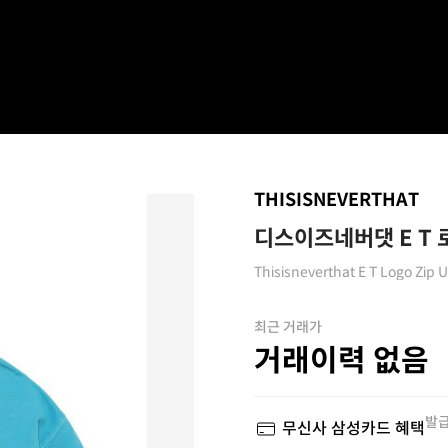
THISISNEVERTHAT
디스이즈네버댓 E T 
Thisisneverthat E T Logo Zip
최근 거래가
거래이력 없음
발급
무신사 삼성카드 혜택