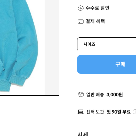
수수료 할인
결제 혜택
사이즈
구매
일반 배송
3,000원
센터 보관
첫 90일 무료
시세