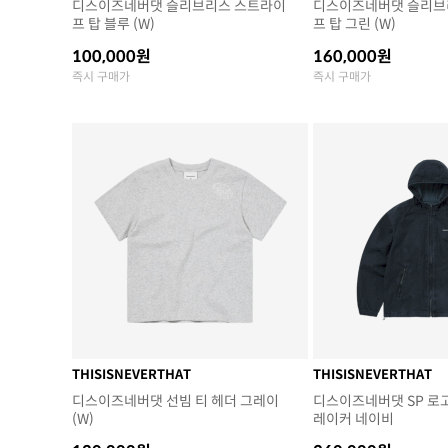
디스이즈네버댓 슬리브리스 스트라이
디스이즈네버댓 슬리브
프 탑 블루 (W)
프 탑 그린 (W)
100,000원
160,000원
즉시 구매가
즉시 구매가
THISISNEVERTHAT
THISISNEVERTHAT
디스이즈네버댓 선빔 티 헤더 그레이
디스이즈네버댓 SP 로
(W)
레이커 네이비