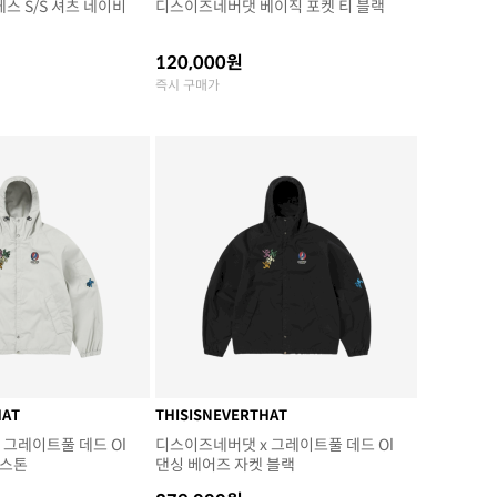
스 S/S 셔츠 네이비
디스이즈네버댓 베이직 포켓 티 블랙
120,000원
즉시 구매가
HAT
THISISNEVERTHAT
 그레이트풀 데드 Ol
디스이즈네버댓 x 그레이트풀 데드 Ol
 스톤
댄싱 베어즈 자켓 블랙