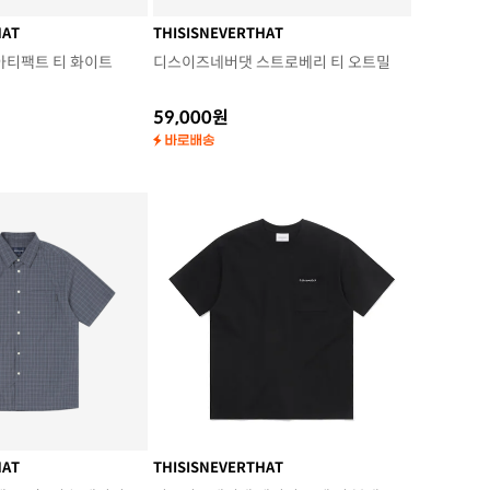
HAT
THISISNEVERTHAT
아티팩트 티 화이트
디스이즈네버댓 스트로베리 티 오트밀
59,000원
HAT
THISISNEVERTHAT