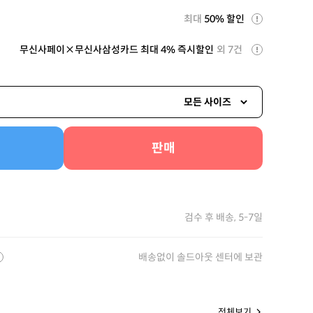
최대
50% 할인
무신사페이×무신사삼성카드 최대 4% 즉시할인
외 7건
모든 사이즈
판매
검수 후 배송, 5-7일
배송없이 솔드아웃 센터에 보관
전체보기