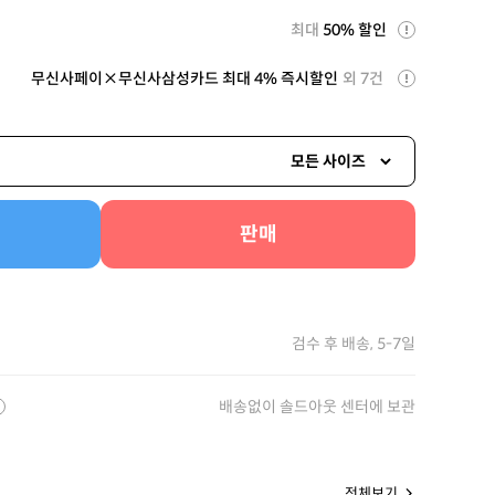
최대
50% 할인
무신사페이×무신사삼성카드 최대 4% 즉시할인
외 7건
모든 사이즈
판매
검수 후 배송, 5-7일
배송없이 솔드아웃 센터에 보관
전체보기