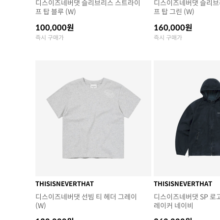
디스이즈네버댓 슬리브리스 스트라이
디스이즈네버댓 슬리브
프 탑 블루 (W)
프 탑 그린 (W)
100,000원
160,000원
즉시 구매가
즉시 구매가
THISISNEVERTHAT
THISISNEVERTHAT
디스이즈네버댓 선빔 티 헤더 그레이
디스이즈네버댓 SP 로
(W)
레이커 네이비