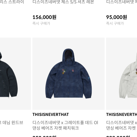
리스 스트라이
디스이즈네버댓 체스 S/S 셔츠 레몬
디스이즈네버댓 체
156,000원
95,000원
즉시 구매가
즉시 구매가
THISISNEVERTHAT
THISISNEVERT
고 데님 윈드브
디스이즈네버댓 x 그레이트풀 데드 Ol
디스이즈네버댓 x
댄싱 베어즈 자켓 패치워크
댄싱 베어즈 자켓