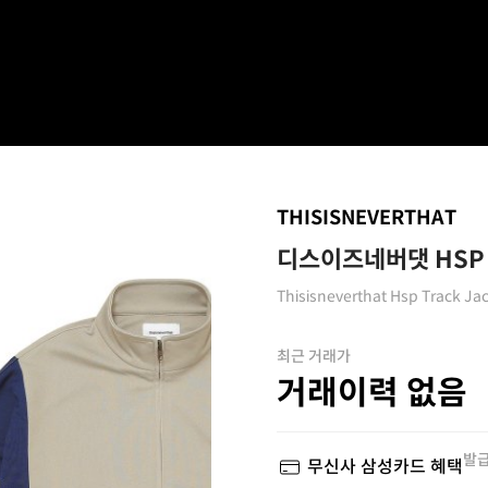
THISISNEVERTHAT
디스이즈네버댓 HSP
Thisisneverthat Hsp Track Ja
최근 거래가
거래이력 없음
발급
무신사 삼성카드 혜택