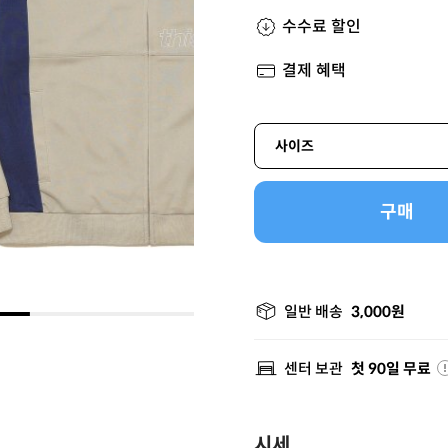
수수료 할인
결제 혜택
사이즈
구매
일반 배송
3,000원
센터 보관
첫 90일 무료
시세