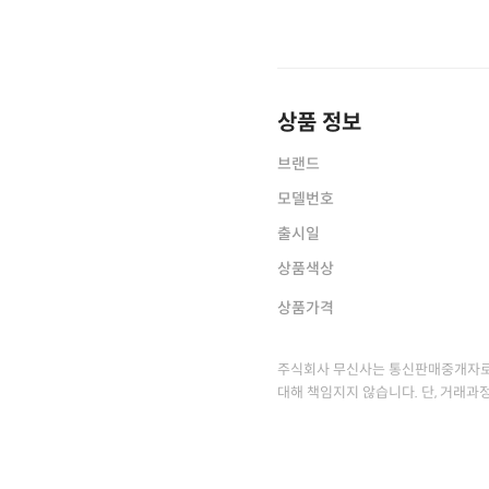
상품 정보
브랜드
모델번호
출시일
상품색상
상품가격
주식회사 무신사는 통신판매중개자로
대해 책임지지 않습니다. 단, 거래과