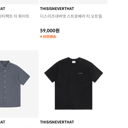
HAT
THISISNEVERTHAT
아티팩트 티 화이트
디스이즈네버댓 스트로베리 티 오트밀
59,000원
HAT
THISISNEVERTHAT