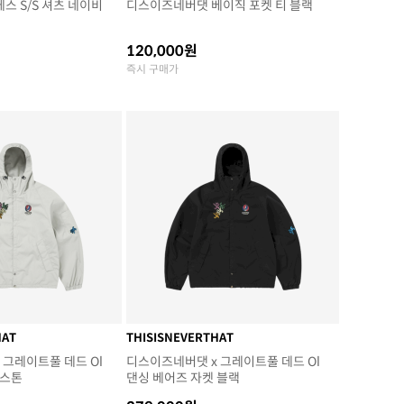
스 S/S 셔츠 네이비
디스이즈네버댓 베이직 포켓 티 블랙
120,000원
즉시 구매가
HAT
THISISNEVERTHAT
 그레이트풀 데드 Ol
디스이즈네버댓 x 그레이트풀 데드 Ol
 스톤
댄싱 베어즈 자켓 블랙