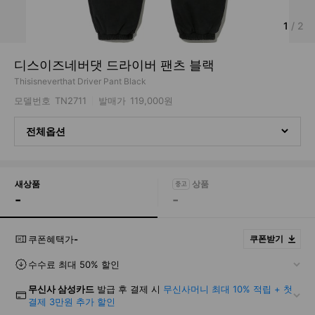
1
/
2
디스이즈네버댓 드라이버 팬츠 블랙
Thisisneverthat Driver Pant Black
모델번호
TN2711
발매가
119,000원
전체옵션
새상품
-
-