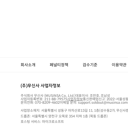
회사소개
페널티정책
검수기준
이용약관
(주)무신사 사업자정보
주식회사 무신사
(MUSINSA Co., Ltd.)
대표이사:
조만호, 조남성
사업자등록번호:
211-88-79575
사업자정보
통신판매업신고:
2022-서울성동
문의전화: 070-8209-4602
이메일 문의: support.soldout@musinsa.com
사업장소재지: 서울특별시 성동구 아차산로13길 11, 1층(성수동2가, 무신사캠
드롭존: 서울특별시 양천구 오목로 354 지하 1층 (목동 드롭존)
호스팅 서비스: 마이크로소프트