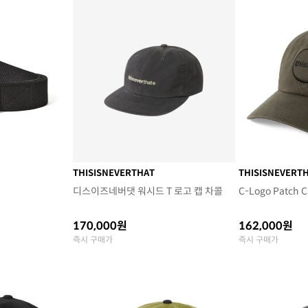
THISISNEVERTHAT
THISISNEVERT
디스이즈네버댓 워시드 T 로고 캡 차콜
C-Logo Patch C
170,000원
162,000원
즉시 구매가
즉시 구매가