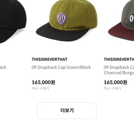
THISISNEVERTHAT
THISISNEVERT
ack
09 Snapback Cap Green/Black
09 Snapback C
Charcoal/Burg
165,000원
165,000원
즉시 구매가
즉시 구매가
더보기