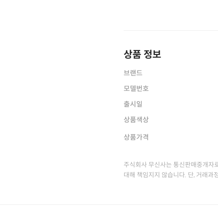
상품 정보
브랜드
모델번호
출시일
상품색상
상품가격
주식회사 무신사는 통신판매중개자로
대해 책임지지 않습니다. 단, 거래과