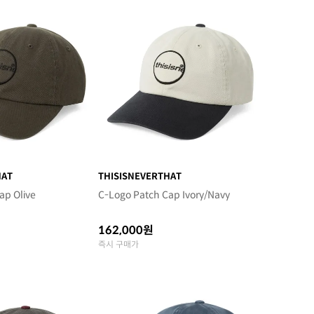
HAT
THISISNEVERTHAT
ap Olive
C-Logo Patch Cap Ivory/Navy
162,000원
즉시 구매가