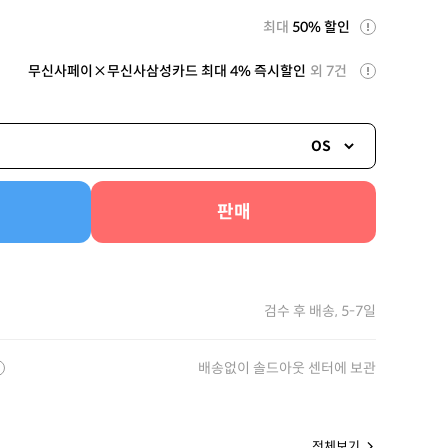
최대
50% 할인
무신사페이×무신사삼성카드 최대 4% 즉시할인
외 7건
OS
판매
검수 후 배송, 5-7일
배송없이 솔드아웃 센터에 보관
전체보기