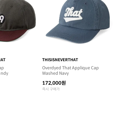
HAT
THISISNEVERTHAT
ap
Overdyed That Applique Cap
undy
Washed Navy
172,000원
즉시 구매가