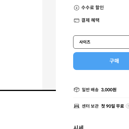
수수료 할인
결제 혜택
사이즈
구매
일반 배송
3,000원
센터 보관
첫 90일 무료
시세