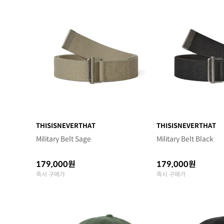
THISISNEVERTHAT
THISISNEVERTHAT
Military Belt Sage
Military Belt Black
179,000원
179,000원
즉시 구매가
즉시 구매가