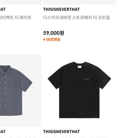
HAT
THISISNEVERTHAT
아티팩트 티 화이트
디스이즈네버댓 스트로베리 티 오트밀
59,000원
HAT
THISISNEVERTHAT