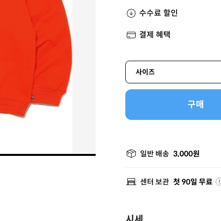
수수료 할인
결제 혜택
사이즈
구매
일반 배송
3,000원
센터 보관
첫 90일 무료
시세