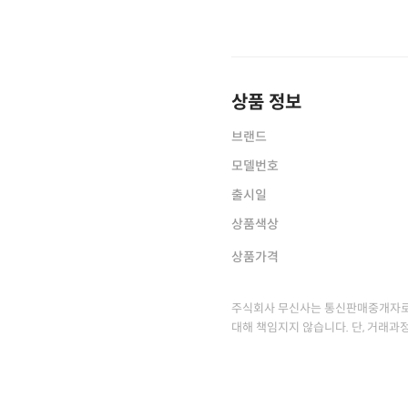
상품 정보
브랜드
모델번호
출시일
상품색상
상품가격
주식회사 무신사는 통신판매중개자로
대해 책임지지 않습니다. 단, 거래과