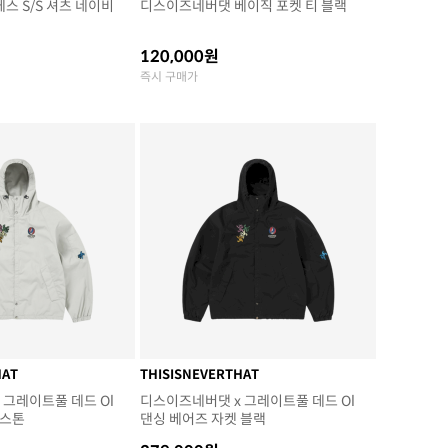
스 S/S 셔츠 네이비
디스이즈네버댓 베이직 포켓 티 블랙
120,000원
즉시 구매가
HAT
THISISNEVERTHAT
 그레이트풀 데드 Ol
디스이즈네버댓 x 그레이트풀 데드 Ol
 스톤
댄싱 베어즈 자켓 블랙