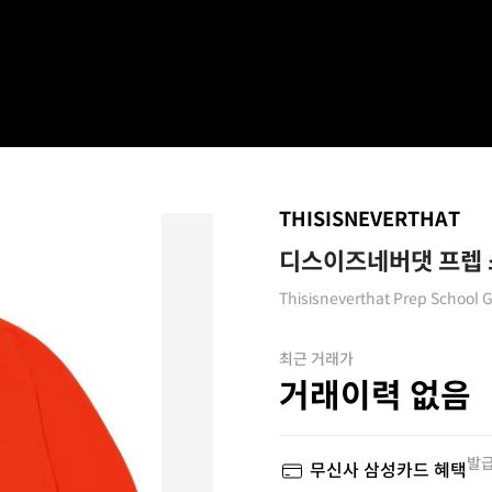
THISISNEVERTHAT
디스이즈네버댓 프렙 
Thisisneverthat Prep School
최근 거래가
거래이력 없음
발급
무신사 삼성카드 혜택