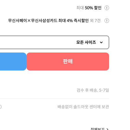
최대
50% 할인
무신사페이×무신사삼성카드 최대 4% 즉시할인
외 7건
모든 사이즈
판매
검수 후 배송, 5-7일
배송없이 솔드아웃 센터에 보관
전체보기