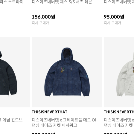
리스 스트라이
디스이즈네버댓 체스 S/S 셔츠 레몬
디스이즈네버댓 체
156,000원
95,000원
즉시 구매가
즉시 구매가
THISISNEVERTHAT
THISISNEVERT
고 데님 윈드브
디스이즈네버댓 x 그레이트풀 데드 Ol
디스이즈네버댓 x
댄싱 베어즈 자켓 패치워크
댄싱 베어즈 자켓