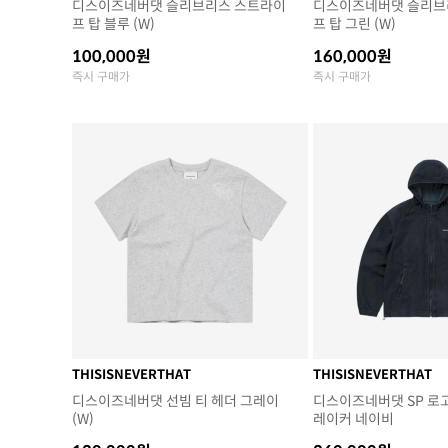
디스이즈네버댓 슬리브리스 스트라이
디스이즈네버댓 슬리브
프 탑 블루 (W)
프 탑 그린 (W)
100,000원
160,000원
즉시 구매가
즉시 구매가
THISISNEVERTHAT
THISISNEVERTHAT
디스이즈네버댓 선빔 티 헤더 그레이
디스이즈네버댓 SP 로
(W)
레이커 네이비