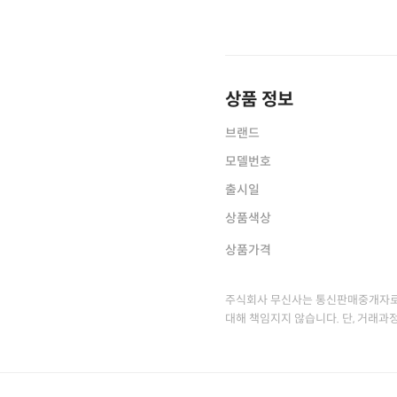
상품 정보
브랜드
모델번호
출시일
상품색상
상품가격
주식회사 무신사는 통신판매중개자로
대해 책임지지 않습니다. 단, 거래과