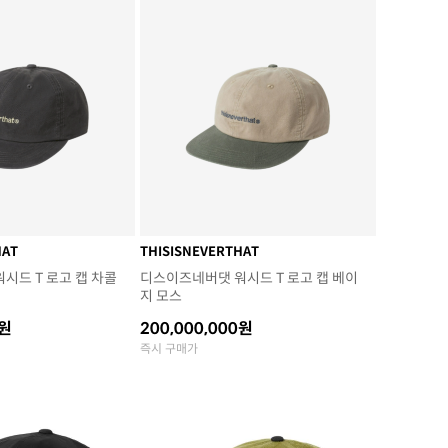
HAT
THISISNEVERTHAT
시드 T 로고 캡 차콜
디스이즈네버댓 워시드 T 로고 캡 베이
지 모스
0원
200,000,000원
즉시 구매가