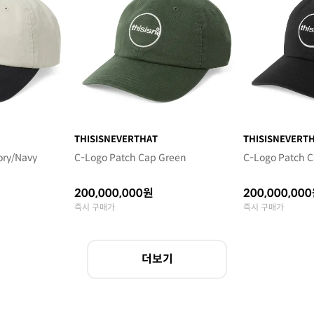
THISISNEVERTHAT
THISISNEVERT
ory/Navy
C-Logo Patch Cap Green
C-Logo Patch C
200,000,000원
200,000,00
즉시 구매가
즉시 구매가
더보기