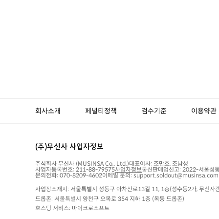
회사소개
페널티정책
검수기준
이용약관
(주)무신사 사업자정보
주식회사 무신사
(MUSINSA Co., Ltd.)
대표이사:
조만호, 조남성
사업자등록번호:
211-88-79575
사업자정보
통신판매업신고:
2022-서울성동
문의전화: 070-8209-4602
이메일 문의: support.soldout@musinsa.com
사업장소재지: 서울특별시 성동구 아차산로13길 11, 1층(성수동2가, 무신사캠
드롭존: 서울특별시 양천구 오목로 354 지하 1층 (목동 드롭존)
호스팅 서비스: 마이크로소프트