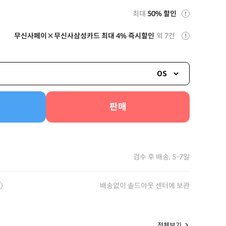
최대
50% 할인
무신사페이×무신사삼성카드 최대 4% 즉시할인
외 7건
OS
판매
검수 후 배송, 5-7일
배송없이 솔드아웃 센터에 보관
전체보기