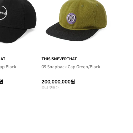
HAT
THISISNEVERTHAT
ap Black
09 Snapback Cap Green/Black
0원
200,000,000원
즉시 구매가