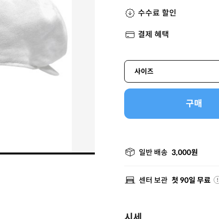
수수료 할인
결제 혜택
사이즈
구매
일반 배송
3,000원
센터 보관
첫 90일 무료
시세