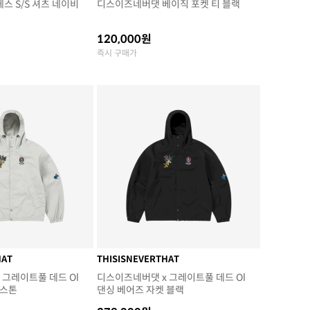
스 S/S 셔츠 네이비
디스이즈네버댓 베이직 포켓 티 블랙
120,000원
즉시 구매가
HAT
THISISNEVERTHAT
 그레이트풀 데드 Ol
디스이즈네버댓 x 그레이트풀 데드 Ol
 스톤
댄싱 베어즈 자켓 블랙