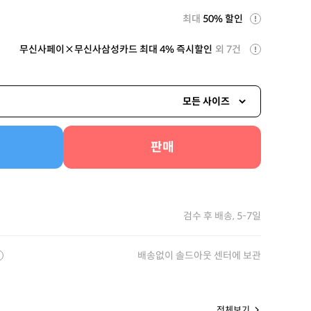
최대
50% 할인
무신사페이×무신사삼성카드 최대 4% 즉시할인
외 7건
모든 사이즈
판매
검수 후 배송, 5-7일
배송없이 솔드아웃 센터에 보관
전체보기