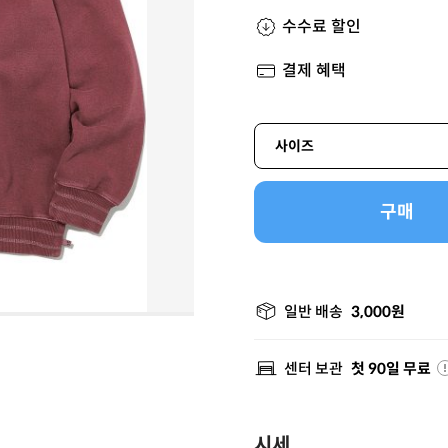
수수료 할인
결제 혜택
사이즈
구매
일반 배송
3,000원
센터 보관
첫 90일 무료
시세