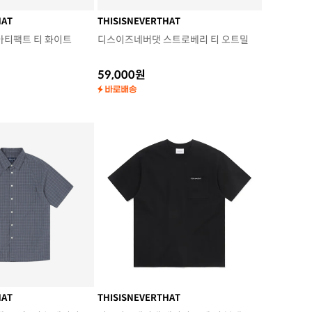
HAT
THISISNEVERTHAT
아티팩트 티 화이트
디스이즈네버댓 스트로베리 티 오트밀
59,000원
HAT
THISISNEVERTHAT