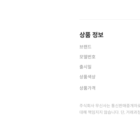
상품 정보
브랜드
모델번호
출시일
상품색상
상품가격
주식회사 무신사는 통신판매중개자로
대해 책임지지 않습니다. 단, 거래과