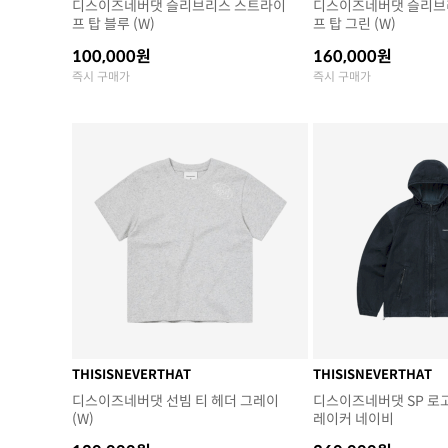
디스이즈네버댓 슬리브리스 스트라이
디스이즈네버댓 슬리브
프 탑 블루 (W)
프 탑 그린 (W)
100,000원
160,000원
즉시 구매가
즉시 구매가
THISISNEVERTHAT
THISISNEVERTHAT
디스이즈네버댓 선빔 티 헤더 그레이
디스이즈네버댓 SP 로
(W)
레이커 네이비