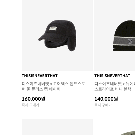
THISISNEVERTHAT
THISISNEVERTHAT
디스이즈네버댓 x 고어텍스 윈드스토
디스이즈네버댓 x 뉴에
퍼 울 플리스 캡 네이비
스트라이프 비니 블랙
160,000원
140,000원
즉시 구매가
즉시 구매가