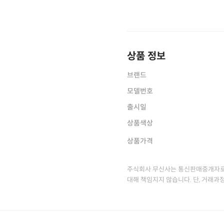
상품 정보
브랜드
모델번호
출시일
상품색상
상품가격
주식회사 무신사는 통신판매중개자로
대해 책임지지 않습니다. 단, 거래과