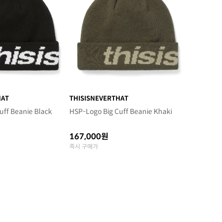
HAT
THISISNEVERTHAT
uff Beanie Black
HSP-Logo Big Cuff Beanie Khaki
167,000원
즉시 구매가