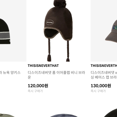
THISISNEVERTHAT
THISISNEVERT
라 뉴욕 양키스
디스이즈네버댓 폼 이어플랩 비니 브라
디스이즈네버댓 x
운
싱 베어스 캡 브
120,000원
130,000원
즉시 구매가
즉시 구매가