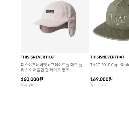
THISISNEVERTHAT
THISISNEVERTHAT
디스이즈네버댓 x 그레이트풀 데드 플
THAT 2010 Cap Khak
리스 이어플랩 캡 라이트 핑크
160,000원
169,000원
즉시 구매가
즉시 구매가