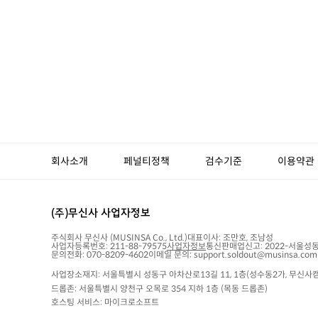
회사소개
페널티정책
검수기준
이용약관
(주)무신사 사업자정보
주식회사 무신사
(MUSINSA Co., Ltd.)
대표이사:
조만호, 조남성
사업자등록번호:
211-88-79575
사업자정보
통신판매업신고:
2022-서울성동
문의전화: 070-8209-4602
이메일 문의: support.soldout@musinsa.com
사업장소재지: 서울특별시 성동구 아차산로13길 11, 1층(성수동2가, 무신사캠
드롭존: 서울특별시 양천구 오목로 354 지하 1층 (목동 드롭존)
호스팅 서비스: 마이크로소프트