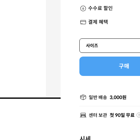
수수료 할인
결제 혜택
사이즈
구매
일반 배송
3,000원
센터 보관
첫 90일 무료
시세