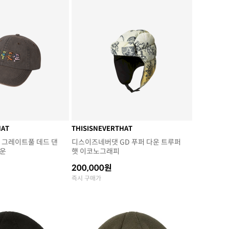
HAT
THISISNEVERTHAT
 그레이트풀 데드 댄
디스이즈네버댓 GD 푸퍼 다운 트루퍼
라운
햇 이코노그래피
200,000원
즉시 구매가