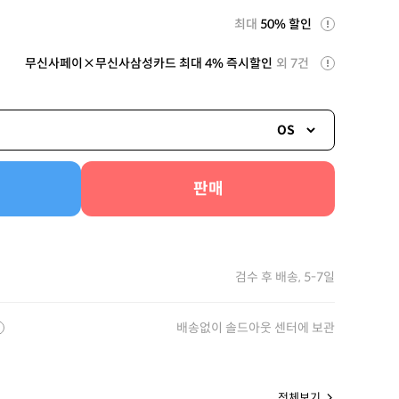
최대
50% 할인
무신사페이×무신사삼성카드 최대 4% 즉시할인
외 7건
OS
판매
검수 후 배송, 5-7일
배송없이 솔드아웃 센터에 보관
전체보기