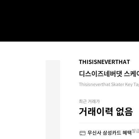
THISISNEVERTHAT
디스이즈네버댓 스케이
Thisisneverthat Skater Key Ta
최근 거래가
거래이력 없음
발급
무신사 삼성카드 혜택