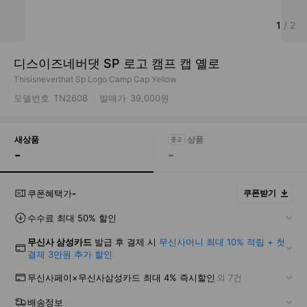
1
/
2
디스이즈네버댓 SP 로고 캠프 캡 옐로
Thisisneverthat Sp Logo Camp Cap Yellow
모델번호
TN2608
발매가
39,000원
새상품
-
-