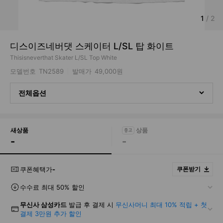
1
/
2
디스이즈네버댓 스케이터 L/SL 탑 화이트
Thisisneverthat Skater L/SL Top White
모델번호
TN2589
발매가
49,000원
전체옵션
새상품
-
-