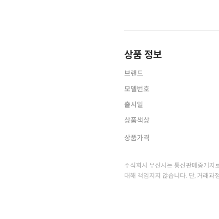
상품 정보
브랜드
모델번호
출시일
상품색상
상품가격
주식회사 무신사는 통신판매중개자로
대해 책임지지 않습니다. 단, 거래과