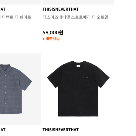
HAT
THISISNEVERTHAT
아티팩트 티 화이트
디스이즈네버댓 스트로베리 티 오트밀
59,000원
HAT
THISISNEVERTHAT