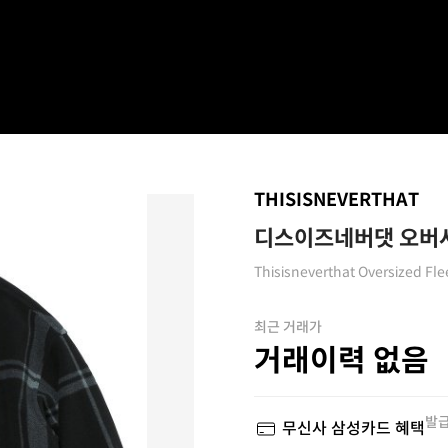
THISISNEVERTHAT
디스이즈네버댓 오버사
Thisisneverthat Oversized Fle
최근 거래가
거래이력 없음
발급
무신사 삼성카드 혜택