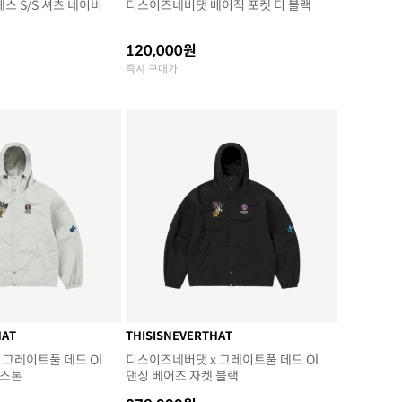
스 S/S 셔츠 네이비
디스이즈네버댓 베이직 포켓 티 블랙
120,000원
즉시 구매가
HAT
THISISNEVERTHAT
 그레이트풀 데드 Ol
디스이즈네버댓 x 그레이트풀 데드 Ol
 스톤
댄싱 베어즈 자켓 블랙