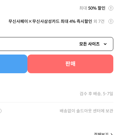
최대
50% 할인
무신사페이×무신사삼성카드 최대 4% 즉시할인
외 7건
모든 사이즈
판매
검수 후 배송, 5-7일
배송없이 솔드아웃 센터에 보관
전체보기