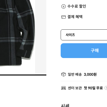
수수료 할인
결제 혜택
사이즈
구매
일반 배송
3,000원
센터 보관
첫 90일 무료
시세