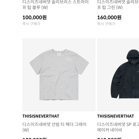
디스이즈네버댓 슬리브리스 스트라이
디스이즈네버댓 슬리브
프 탑 블루 (W)
프 탑 그린 (W)
100,000원
160,000원
즉시 구매가
즉시 구매가
THISISNEVERTHAT
THISISNEVERTHAT
디스이즈네버댓 선빔 티 헤더 그레이
디스이즈네버댓 SP 로
(W)
레이커 네이비