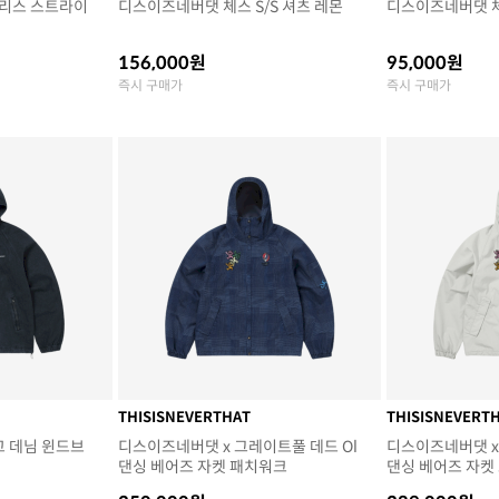
리스 스트라이
디스이즈네버댓 체스 S/S 셔츠 레몬
디스이즈네버댓 체
156,000원
95,000원
즉시 구매가
즉시 구매가
THISISNEVERTHAT
THISISNEVERT
고 데님 윈드브
디스이즈네버댓 x 그레이트풀 데드 Ol
디스이즈네버댓 x
댄싱 베어즈 자켓 패치워크
댄싱 베어즈 자켓